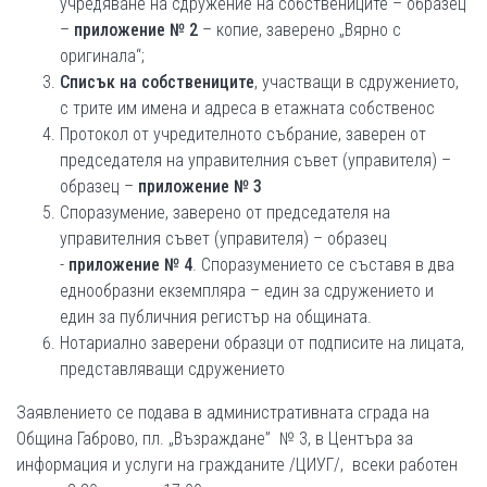
учредяване на сдружение на собствениците – образец
–
приложение № 2
– копие, заверено „Вярно с
оригинала“;
Списък на собствениците
, участващи в сдружението,
с трите им имена и адреса в етажната собственос
Протокол от учредителното събрание, заверен от
председателя на управителния съвет (управителя) –
образец –
приложение № 3
Споразумение, заверено от председателя на
управителния съвет (управителя) – образец
-
приложение № 4
. Споразумението се съставя в два
еднообразни екземпляра – един за сдружението и
един за публичния регистър на общината.
Нотариално заверени образци от подписите на лицата,
представляващи сдружението
Заявлението се подава в административната сграда на
Община Габрово, пл. „Възраждане” № 3, в Центъра за
информация и услуги на гражданите /ЦИУГ/, всеки работен