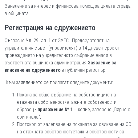
Заявление за интерес и финансова помощ за цялата сграда
в общината.
Регистрация на сдружението
Съгласно Чл. 29. ал. 1 от ЗУЕС, Председателят на
управителния съвет (управителят) в 14-дневен срок от
провеждането на учредителното събрание внася в
съответната общинска администрация
Заявление за
вписване на сдружението
в публичен регистър.
Към заявлението се прилагат следните документи:
Покана за общо събрание на собствениците на
етажната собственост/етажните собствености –
образец -
приложение № 1
– копие, заверено „Вярно с
оригинала“;
Протокол от залепване на поканата за свикване на ОС
на етажната собственост/етажни собствености за