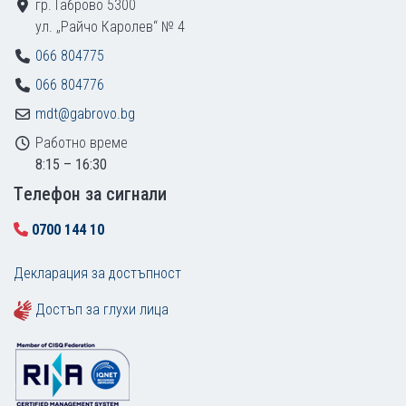
гр. Габрово 5300
ул. „Райчо Каролев“ № 4
066 804775
066 804776
mdt@gabrovo.bg
Работно време
8:15 – 16:30
Tелефон за сигнали
0700 144 10
Декларация за достъпност
Достъп за глухи лица