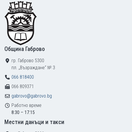
Footer
Община Габрово
гр. Габрово 5300
пл. „Възраждане“ № 3
066 818400
066 809371
gabrovo@gabrovo.bg
Работно време
8:30 – 17:15
Местни данъци и такси