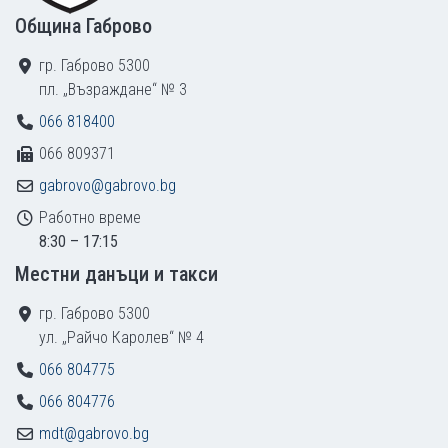
Община Габрово
гр. Габрово 5300
пл. „Възраждане“ № 3
066 818400
066 809371
gabrovo@gabrovo.bg
Работно време
8:30 – 17:15
Местни данъци и такси
гр. Габрово 5300
ул. „Райчо Каролев“ № 4
066 804775
066 804776
mdt@gabrovo.bg