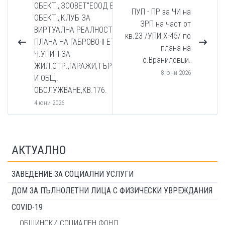
ОБЕКТ:,,ЗООВЕТ''ЕООД В
ПУП - ПР за ЧИ на
ОБЕКТ:,,КЛУБ ЗА
ЗРП на част от
ВИРТУАЛНА РЕАЛНОСТ''ПО
кв.23 /УПИ X-45/ по
ПЛАНА НА ГАБРОВО-II ЕТ. III
плана на
Ч.УПИ II-ЗА
с.Враниловци.
ЖИЛ.СТР.,ГАРАЖИ,ТЪРГОВИЯ
8 юни 2026
И ОБЩ.
ОБСЛУЖВАНЕ,КВ.176.
4 юни 2026
АКТУАЛНО
ЗАВЕДЕНИЕ ЗА СОЦИАЛНИ УСЛУГИ
ДОМ ЗА ПЪЛНОЛЕТНИ ЛИЦА С ФИЗИЧЕСКИ УВРЕЖДАНИЯ
COVID-19
ОБЩИНСКИ СОЦИАЛЕН ФОНД