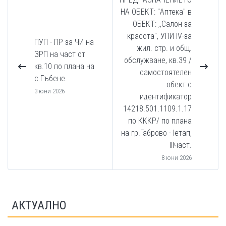
НА ОБЕКТ: "Аптека" в
ОБЕКТ: ,,Салон за
красота'', УПИ IV-за
ПУП - ПР за ЧИ на
жил. стр. и общ.
ЗРП на част от
обслужване, кв.39 /
кв.10 по плана на
самостоятелен
с.Гъбене.
обект с
3 юни 2026
идентификатор
14218.501.1109.1.17
по КККР/ по плана
на гр.Габрово - Iетап,
IIIчаст.
8 юни 2026
АКТУАЛНО