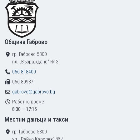
Община Габрово
гр. Габрово 5300
пл. „Възраждане“ № 3
066 818400
066 809371
gabrovo@gabrovo.bg
Работно време
8:30 – 17:15
Местни данъци и такси
гр. Габрово 5300
ул. „Райчо Каролев“ № 4