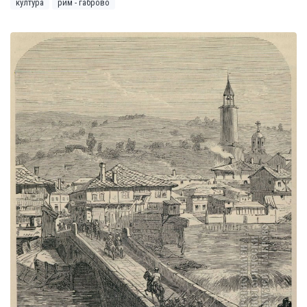
култура
рим - габрово