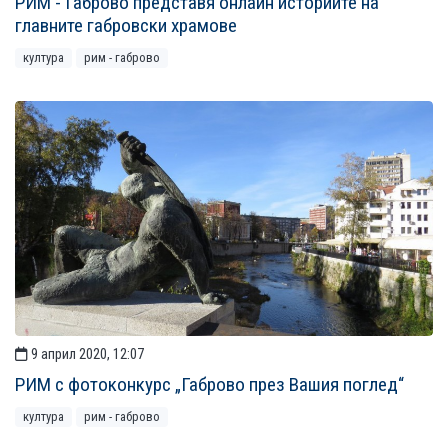
РИМ - Габрово представя онлайн историите на
главните габровски храмове
култура
рим - габрово
9 април 2020, 12:07
РИМ с фотоконкурс „Габрово през Вашия поглед“
култура
рим - габрово