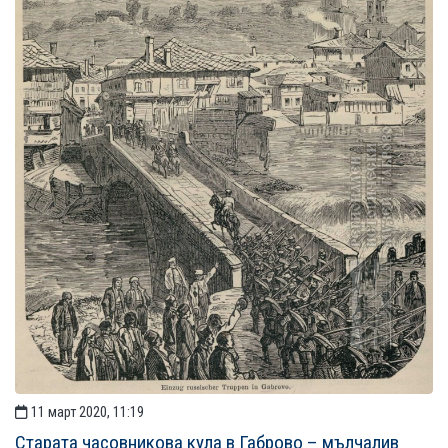
11 март 2020, 11:19
Старата часовникова кула в Габрово – мълчалив