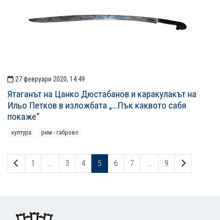
27 февруари 2020, 14:49
Ятаганът на Цанко Дюстабанов и каракулакът на
Ильо Петков в изложбата „…Пък каквото сабя
покаже“
култура
рим - габрово
Предходна страница
Следваща
1
...
3
4
5
6
7
...
9