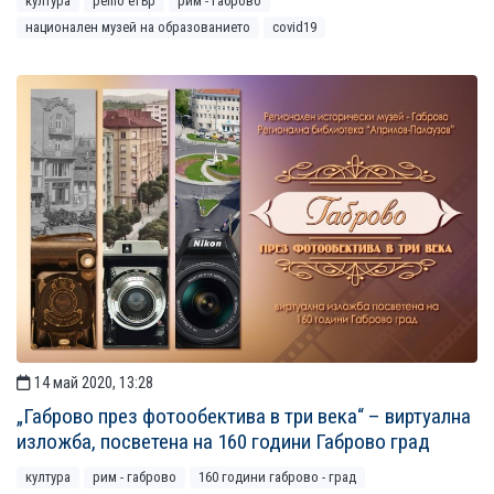
култура
рemo етър
рим - габрово
национален музей на образованието
covid19
14 май 2020, 13:28
„Габрово през фотообектива в три века“ – виртуална
изложба, посветена на 160 години Габрово град
култура
рим - габрово
160 години габрово - град