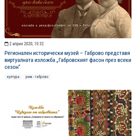
2 април 2020, 10:32
Регионален исторически музей – Габрово представя
виртуалната изложба „Габровският фасон през всеки
сезон”
култура
рим - габрово