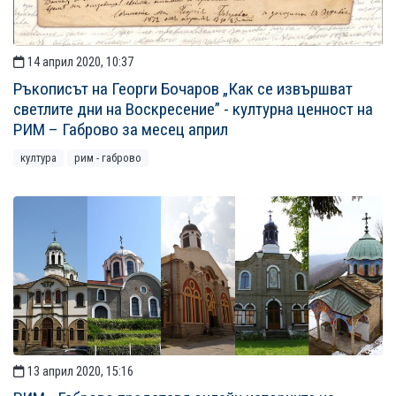
14 април 2020, 10:37
Ръкописът на Георги Бочаров „Как се извършват
светлите дни на Воскресение” - културна ценност на
РИМ – Габрово за месец април
култура
рим - габрово
13 април 2020, 15:16