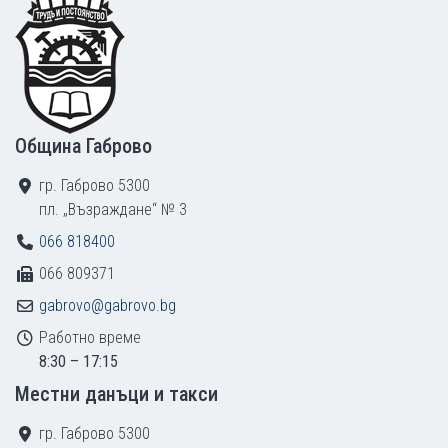
Footer
Община Габрово
гр. Габрово 5300
пл. „Възраждане“ № 3
066 818400
066 809371
gabrovo@gabrovo.bg
Работно време
8:30 – 17:15
Местни данъци и такси
гр. Габрово 5300