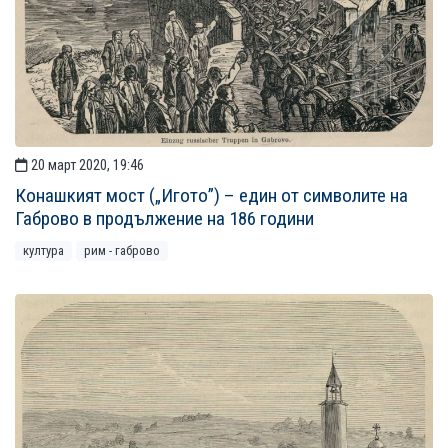
20 март 2020, 19:46
Конашкият мост („Игото”) – един от символите на
Габрово в продължение на 186 години
култура
рим - габрово