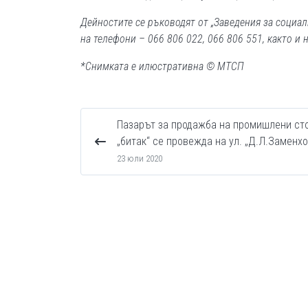
Дейностите се ръководят от „Заведения за социа
на телефони – 066 806 022, 066 806 551, както и 
*Снимката е илюстративна © МТСП
Пазарът за продажба на промишлени сто
„битак“ се провежда на ул. „Д.Л.Заменх
23 юли 2020