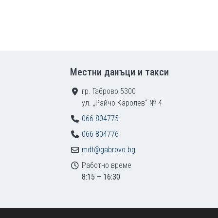
Местни данъци и такси
гр. Габрово 5300
ул. „Райчо Каролев“ № 4
066 804775
066 804776
mdt@gabrovo.bg
Работно време
8:15 – 16:30