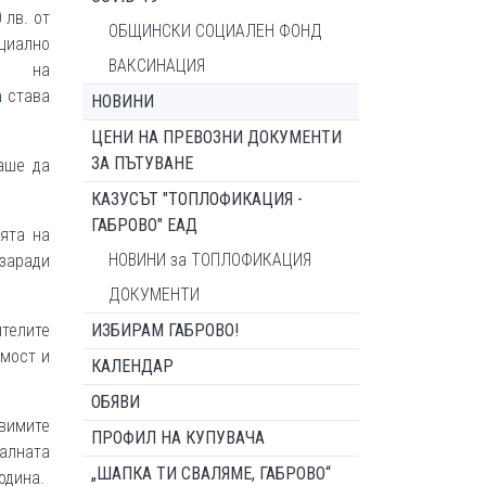
 лв. от
ОБЩИНСКИ СОЦИАЛЕН ФОНД
циално
ВАКСИНАЦИЯ
ер на
а
става
НОВИНИ
ЦЕНИ НА ПРЕВОЗНИ ДОКУМЕНТИ
ЗА ПЪТУВАНЕ
ваше да
КАЗУСЪТ "ТОПЛОФИКАЦИЯ -
ГАБРОВО" ЕАД
ята на
НОВИНИ за ТОПЛОФИКАЦИЯ
 заради
ДОКУМЕНТИ
ителите
ИЗБИРАМ ГАБРОВО!
имост и
КАЛЕНДАР
ОБЯВИ
вимите
ПРОФИЛ НА КУПУВАЧА
алната
„ШАПКА ТИ СВАЛЯМЕ, ГАБРОВО“
одина.