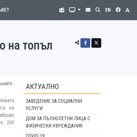
ЪВЕТ
EN
о на топъл
covid19
АКТУАЛНО
елевата
ЗАВЕДЕНИЕ ЗА СОЦИАЛНИ
ята на
УСЛУГИ
аброво
ДОМ ЗА ПЪЛНОЛЕТНИ ЛИЦА С
на 200
ФИЗИЧЕСКИ УВРЕЖДАНИЯ
COVID-19