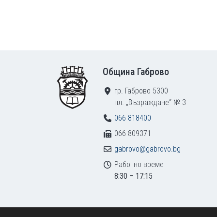
Footer
Община Габрово
гр. Габрово 5300
пл. „Възраждане“ № 3
066 818400
066 809371
gabrovo@gabrovo.bg
Работно време
8:30 – 17:15