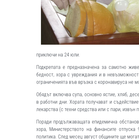
приключи на 24 юли.
Подкрепата е предназначена за самотно живе
бедност, хора с увреждания и в невъзможност 
ограниченията във връзка с коронавируса не мо
Обядът включва супа, основно ястие, хляб, де
в работни дни. Хората получават и съдействие
лекарства (с техни средства или с пари, извън 
Поради продължаващата епидемична обстановк
хора, Министерството на финансите отпуска
политика. След месец август общините ще могат 