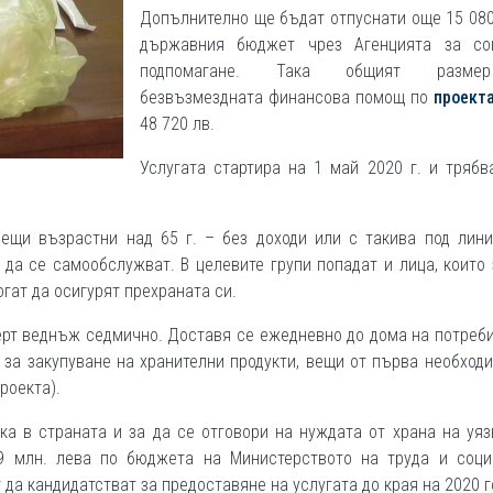
Допълнително ще бъдат отпуснати още 15 080
държавния бюджет чрез Агенцията за со
подпомагане. Така общият разм
безвъзмездната финансова помощ по
проект
48 720 лв.
Услугата стартира на 1 май 2020 г. и тряб
ещи възрастни над 65 г. – без доходи или с такива под лини
да се самообслужват. В целевите групи попадат и лица, които
гат да осигурят прехраната си.
серт веднъж седмично. Доставя се ежедневно до дома на потреб
 за закупуване на хранителни продукти, вещи от първа необход
проекта).
а в страната и за да се отговори на нуждата от храна на уяз
 9 млн. лева по бюджета на Министерството на труда и соци
да кандидатстват за предоставяне на услугата до края на 2020 г