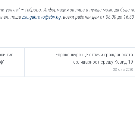
лни услуги“
– Габрово
. Информация за лица в нужда може да бъде п
на ел. поща
zsu.gabrovo@abv.bg
, всеки работен ден от 08:00 до 16:30
ки тип
Евроконкурс ще отличи гражданската
оф“
солидарност срещу Ковид-19
23 юли 2020