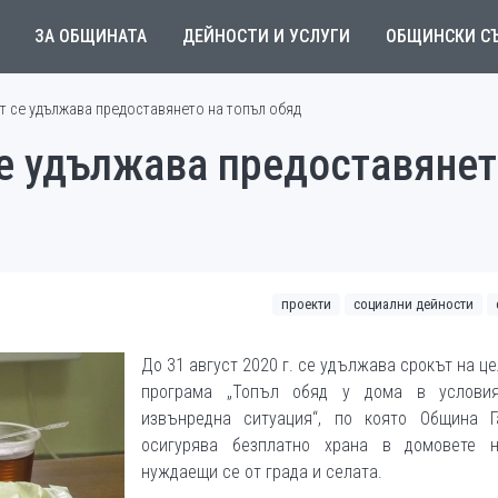
ЗА ОБЩИНАТА
ДЕЙНОСТИ И УСЛУГИ
ОБЩИНСКИ С
ст се удължава предоставянето на топъл обяд
се удължава предоставянет
проекти
социални дейности
До 31 август 2020 г. се удължава срокът на ц
програма „Топъл обяд у дома в услови
извънредна ситуация“, по която Община Г
осигурява безплатно храна в домовете 
нуждаещи се от града и селата.