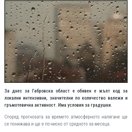
За днес за Габровска област е обявен е жълт код за
локални интензивни, значителни по количество валежи и
гръмотевична активност. Има условия за градушки.
Според прогнозата за времето атмосферното налягане ще
се понижава и ще е по-ниско от средното за месеца.