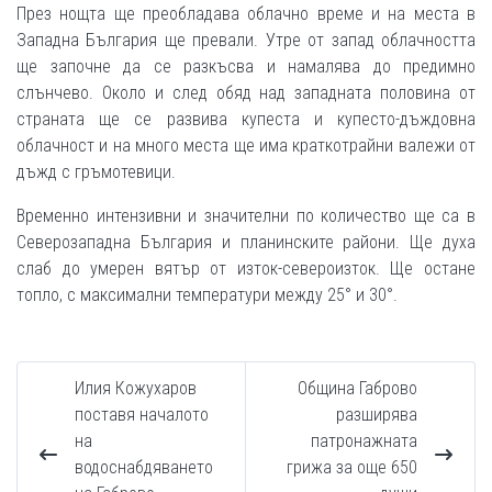
През нощта ще преобладава облачно време и на места в
Западна България ще превали. Утре от запад облачността
ще започне да се разкъсва и намалява до предимно
слънчево. Около и след обяд над западната половина от
страната ще се развива купеста и купесто-дъждовна
облачност и на много места ще има краткотрайни валежи от
дъжд с гръмотевици.
Временно интензивни и значителни по количество ще са в
Северозападна България и планинските райони. Ще духа
слаб до умерен вятър от изток-североизток. Ще остане
топло, с максимални температури между 25° и 30°.
Илия Кожухаров
Община Габрово
поставя началото
разширява
на
патронажната
водоснабдяването
грижа за още 650