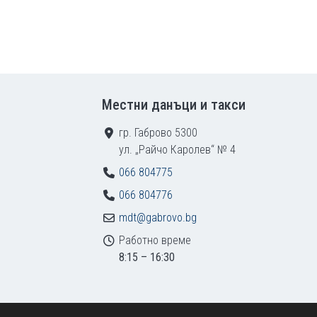
Местни данъци и такси
гр. Габрово 5300
ул. „Райчо Каролев“ № 4
066 804775
066 804776
mdt@gabrovo.bg
Работно време
8:15 – 16:30