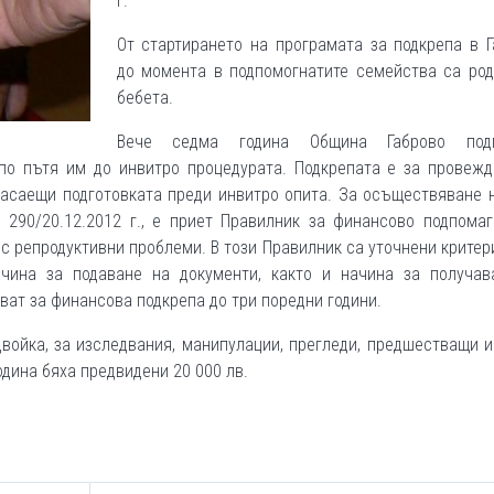
г.
От стартирането на програмата за подкрепа в 
до момента в подпомогнатите семейства са род
бебета.
Вече седма година Община Габрово подп
по пътя им до инвитро процедурата. Подкрепата е за провежд
касаещи подготовката преди инвитро опита. За осъществяване 
290/20.12.2012 г., е приет Правилник за финансово подпомаг
с репродуктивни проблеми. В този Правилник са уточнени критер
чина за подаване на документи, както и начина за получав
ват за финансова подкрепа до три поредни години.
войка, за изследвания, манипулации, прегледи, предшестващи 
одина бяха предвидени 20 000 лв.