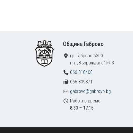
Footer
Община Габрово
гр. Габрово 5300
пл. „Възраждане“ № 3
066 818400
066 809371
gabrovo@gabrovo.bg
Работно време
8:30 – 17:15