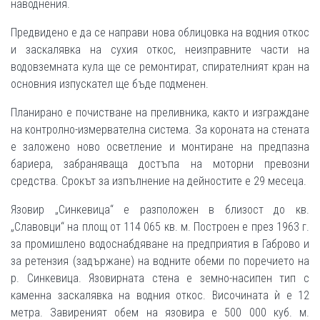
наводнения.
Предвидено е да се направи нова облицовка на водния откос
и заскалявка на сухия откос, неизправните части на
водовземната кула ще се ремонтират, спирателният кран на
основния изпускател ще бъде подменен.
Планирано е почистване на преливника, както и изграждане
на контролно-измервателна система. За короната на стената
е заложено ново осветление и монтиране на предпазна
бариера, забраняваща достъпа на моторни превозни
средства. Срокът за изпълнение на дейностите е 29 месеца.
Язовир „Синкевица“ е разположен в близост до кв.
„Славовци“ на площ от 114 065 кв. м. Построен е през 1963 г.
за промишлено водоснабдяване на предприятия в Габрово и
за ретензия (задържане) на водните обеми по поречието на
р. Синкевица. Язовирната стена е земно-насипен тип с
каменна заскалявка на водния откос. Височината ѝ е 12
метра. Завиреният обем на язовира е 500 000 куб. м.