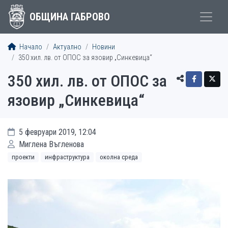
ОБЩИНА ГАБРОВО
Начало
Актуално
Новини
350 хил. лв. от ОПОС за язовир „Синкевица“
350 хил. лв. от ОПОС за
язовир „Синкевица“
5 февруари 2019, 12:04
Миглена Въгленова
проекти
инфраструктура
околна среда