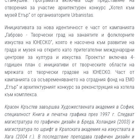
Станкушев. Програмата включва още представяне на
отворения за участие архитектурен конкурс „Хотел към
музей Етър“ от организаторите Urbanistas.
Инициативата за нова идентичност е част от кампанията
„Габрово - Творчески град на занаятите и фолклорните
изкуства на ЮНЕСКО“, която е насочена към развитие на
града и музея на открито като притегателни международни
центрове за култура и изкуства. Проектът включва 4-
годишен план с инициативи от творческите области на
мрежата от творчески градове на ЮНЕСКО. Част от
кампанията са осъвременяването на сградния фонд на ЕМО
„Етър“ и архитектурният конкурс за реконструкция на хотела
към комплекса.
Красен Кръстев завършва Художествената академия в София,
специалност Книга и печатна графика през 1997 г. Следват
магистратура по графичен дизайн в Бреда, Холандия (2003) и
магистратура по шрифт в Кралската академия на изкуствата в
Хага (2004 г.). В последствие преподава графичен дизайн и