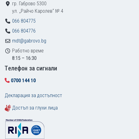
гр. Габрово 5300
ул. „Райчо Каролев“ № 4
066 804775
066 804776
mdt@gabrovo.bg
Работно време
8:15 – 16:30
Tелефон за сигнали
0700 144 10
Декларация за достъпност
Достъп за глухи лица