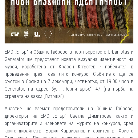
ЕМО „Етър“ и Община Габрово, в партньорство с Urbanistas и
Generator ще представят новата визуална идентичност на
музея, изработена от Красен Кръстев - победител в
проведения през това лято конкурс. Събитието ще се
състои в София на 7 декември, четвъртък, от 19.00 часа в
Generator, на адрес бул. „Черни връх“, 47 (на гърба на
сградата на завод „Витоша“).
Участие ще вземат представители на Община Габрово,
директорът на ЕМО „Етър” Светла Димитрова, както и
организаторите и членовете на журито на конкурса, сред
които дизайнерът Борил Караиванов и архитектът Христо