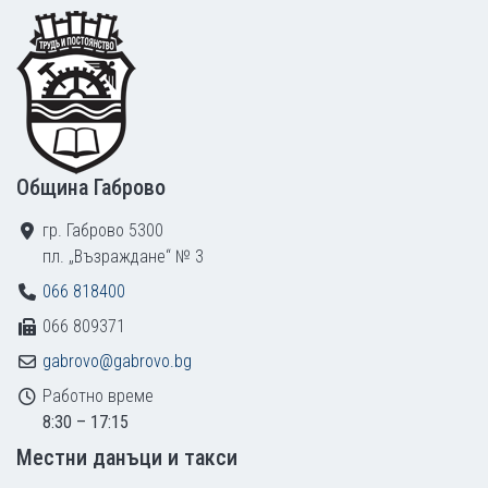
Footer
Община Габрово
гр. Габрово 5300
пл. „Възраждане“ № 3
066 818400
066 809371
gabrovo@gabrovo.bg
Работно време
8:30 – 17:15
Местни данъци и такси