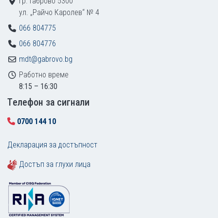
гр. Габрово 5300
ул. „Райчо Каролев“ № 4
066 804775
066 804776
mdt@gabrovo.bg
Работно време
8:15 – 16:30
Tелефон за сигнали
0700 144 10
Декларация за достъпност
Достъп за глухи лица