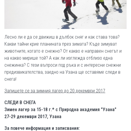
Лесно ли е да се движиш в дълбок сняг и как става това?
Какви тайни крие планината през зимата? Къде зимуват
животните, когато е снежно? От какво е направен снегът и
на какво мирише той? А как ли изглежда отблизо една
снежинка? С тези въпроси под ръка и с интересни снежни
предизвикателства, заедно на Узана ще оставяме следи в
снега!
Запишете се за зимния лагер до 20 декември 2017
СЛЕДИ В СНЕГА
Зимен лагер за 15-18 г.* с Природна академия "Узана"
27-29 декември 2017, Узана
За повече информация и записвания: