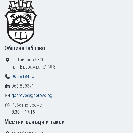
Footer
Община Габрово
гр. Габрово 5300
пл. „Възраждане“ № 3
066 818400
066 809371
gabrovo@gabrovo.bg
Работно време
8:30 – 17:15
Местни данъци и такси