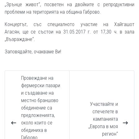
„Зрънце живот“, посветен на двойките с репродуктивни
проблеми на територията на община Габрово.
Концертът, със специалното участие на Хайгашот
Агасян, ще се състои на 31.05.2017 г. от 17,30 ч. в зала
„Възраждане“.
Заповядайте, очакваме Ви!
Провеждане на
фермерски пазари
и създаване на
местно браншово
Участвайте и
обединение са
спечелете в
предложенията,
кампанията
около които се
„Европа в моя
обединиха в
регион“
Габрово