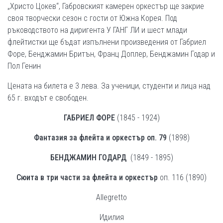
„Христо Цокев“, Габровският камерен оркестър ще закрие
своя творчески сезон с гости от Южна Корея. Под
ръководството на диригента У ГАНГ ЛИ и шест млади
флейтистки ще бъдат изпълнени произведения от Габриел
Форе, Бенджамин Бритън, Франц Доплер, Бенджамин Годар и
Пол Генин
Цената на билета е 3 лева. За ученици, студенти и лица над
65 г. входът е свободен.
ГАБРИЕЛ ФОРЕ
(1845 - 1924)
Фантазия за флейта и оркестър оп. 79
(1898)
БЕНДЖАМИН ГОДАРД
(1849 - 1895)
Сюита в три части за флейта и оркестър
оп. 116 (1890)
Allegretto
Идилия