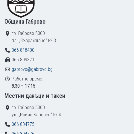
Община Габрово
гр. Габрово 5300
пл. „Възраждане“ № 3
066 818400
066 809371
gabrovo@gabrovo.bg
Работно време
8:30 – 17:15
Местни данъци и такси
гр. Габрово 5300
ул. „Райчо Каролев“ № 4
066 804775
066 804776