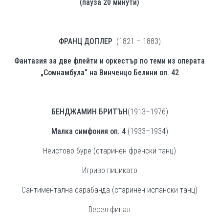
(
пауза 20 минути
)
ФРАНЦ ДОПЛЕР
(1821 – 1883)
Фантазия за две флейти и оркестър по теми из операта
„Сомнамбула“ на Винченцо Белини оп. 42
БЕНДЖАМИН БРИТЪН
(1913–1976)
Малка симфония оп. 4
(1933–1934)
Неистово буре (старинен френски танц)
Игриво пицикато
Сантиментална сарабанда (старинен испански танц)
Весел финал