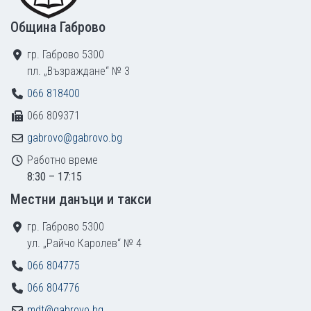
Община Габрово
гр. Габрово 5300
пл. „Възраждане“ № 3
066 818400
066 809371
gabrovo@gabrovo.bg
Работно време
8:30 – 17:15
Местни данъци и такси
гр. Габрово 5300
ул. „Райчо Каролев“ № 4
066 804775
066 804776
mdt@gabrovo.bg