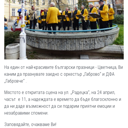
На един от най-красивите български празници - Цветница, Ви
каним да празнувате заедно с оркестър „Габрово“ и ДФА
„Габровче“ .
Мястото е откритата сцена на ул. „Радецка“, на 24 април,
часът е 11, а надеждата е времето да бъде благосклонно и
да ни даде възможност да си подарим приятни емоции и
незабравими спомени.
Заповядайте, очакваме Ви!