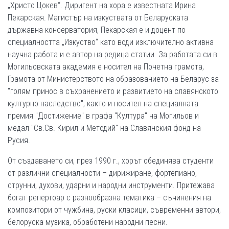
„Христо Цокев“. Диригент на хора е известната Ирина
Пекарская. Магистър на изкуствата от Беларуската
държавна консерватория, Пекарская е и доцент по
специалността „Изкуство“ като води изключително активна
научна работа и е автор на редица статии. За работата си в
Могильовската академия е носител на Почетна грамота,
Грамота от Министерството на образованието на Беларус за
"голям принос в съхранението и развитието на славянското
културно наследство", както и носител на специалната
премия "Достижение" в графа "Култура" на Могильов и
медал "Св.Св. Кирил и Методий" на Славянския фонд на
Русия.
От създаването си, през 1990 г., хорът обединява студенти
от различни специалности – дирижиране, фортепиано,
струнни, духови, ударни и народни инструменти. Притежава
богат репертоар с разнообразна тематика – съчинения на
композитори от чужбина, руски класици, съвременни автори,
белоруска музика, обработени народни песни.