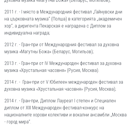
духовна музика «Магутны Божа» (Беларус, Могильов);
2011 г. - I място в Международния фестивал „Гайнувски дни
на църковната музика“ (Полша) в категорията „академичен
хор“, а диригента Пекарская е наградена с Диплом за
индивидуална награда;
2012 г. - Гран-при от Международния фестивал за духовна
музика «Магутны Божа» (Беларус, Могильов);
2013 г. - Гран-при от IV Международен фестивал за духовна
музика «Хрустальная часовня» (Русия, Москва).
2014 г. - Гран-при от V Юбилеен международен фестивал за
духовна музика «Хрустальная часовня» (Русия, Москва);
2014 г. - Гран-при, Диплом Лауреат I степен и Специален
диплом от XIII Международен фестивал-конкурс на
националните хорови колективи и вокални ансамбли „Москва
- город мира“.