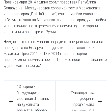
През ноември 2014 година хорът представя Република
Беларус на I Международен хоров конгрес в Московската
консерватория „П.И.Чайковски“, изпълнявайки солов концерт
в Голямата зала на Московската консерватория, участвайки
и в заключителната церемония с всички водещи хорови
колективи и оркестри от Русия.
Нееднократно е получавал награди от специалния фонд на
президента на Беларус за поддържане на талантливи
младежи. През 2011, 2013 и 2014 г. са присъдени
поощрителни премии, а през 2012 г. – е носител на званието
„Дипломант на фонда“.
13 години -
Международен
Училището за
фестивал „Празник
добрини
на духовната
продължава
музика” в Габрово
6 октомври 2015