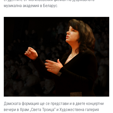
музикална академия в Беларус.
Дамската формация ще се представи и в двете концертни
вечери в Храм „Света Троица“ и Художествена галерия