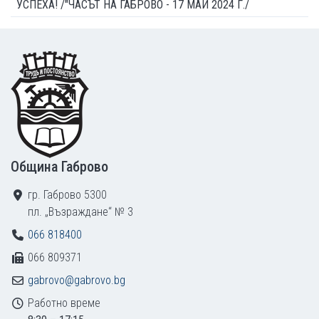
УСПЕХА! /"ЧАСЪТ НА ГАБРОВО - 17 МАЙ 2024 Г./
Footer
Община Габрово
гр. Габрово 5300
пл. „Възраждане“ № 3
066 818400
066 809371
gabrovo@gabrovo.bg
Работно време