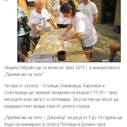
община Габрово ще се включат през 2015 г. в инициативата
„Приеми ме на село”.
Четири от селата – Стоевци, Новаковци, Харачери и
Съботковци ще приемат младежи на възраст 15-29 г. през
месеците юли, август и септември. За участие ще могат да
кандидатстват млади хора от цялата страна.
„Приеми ме на село – Джуниър” за деца от 9 до 14 години ще
бъде организирано в селата Поповци и Донино през