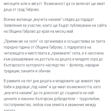
месеците юли и август. Възможност да се включат ще имат
деца от град Габрово.
Всички желаещи „внучета назаем” следва да подадат
Заявления за участие, които ще бъдат публикувани на сайта
на Община Габрово до края на месец май.
„Приеми ме на село” се организира и осъществява за трета
поредна година от Община Габрово, с подкрепата на
читалищата и кметствата в „приемните” села, и е насочена
към разширяване на достъпа на децата и младите хора до
българското културното наследство – фолклор, народни
традиции, занаяти и обичаи.
В рамките на пет дни децата и младежите ще живеят при
баби и дядовци „под наем“ и ще имат възможността, като
„внучета назаем“ да се докоснат до същината на най-
ценните и изконно български добродетели – трудолюбие,
гостоприемство, любов към земята и уважение между
хората.