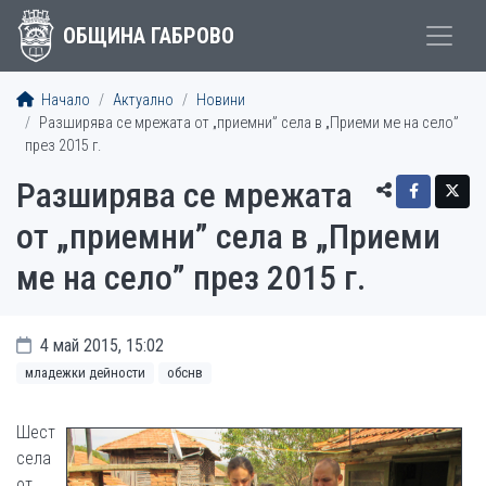
ОБЩИНА ГАБРОВО
Начало
Актуално
Новини
Разширява се мрежата от „приемни” села в „Приеми ме на село”
през 2015 г.
Разширява се мрежата
от „приемни” села в „Приеми
ме на село” през 2015 г.
4 май 2015, 15:02
младежки дейности
обснв
Шест
села
от