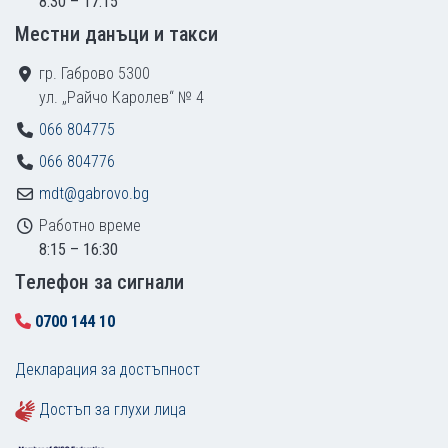
8:30 – 17:15
Местни данъци и такси
гр. Габрово 5300
ул. „Райчо Каролев“ № 4
066 804775
066 804776
mdt@gabrovo.bg
Работно време
8:15 – 16:30
Tелефон за сигнали
0700 144 10
Декларация за достъпност
Достъп за глухи лица