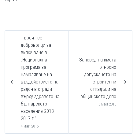
Търсят се
доброволци за
включване в
„Национална
Заповед на кмета
програма за
относно
намаляване на
допускането на
въздействието на
строителни
радон в сгради
отпадъци на
върху здравето на
общинското депо
българското
5 май 2015
население 2013-
2017 г."
4 май 2015