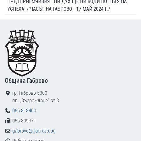
ПРЕДПРИЕМЧИВИЯТ НИ ДУХ ЩЕ НИ ВОДИ ПО ПЪТЯ НА
УСПЕХА! /"ЧАСЪТ НА ГАБРОВО - 17 МАЙ 2024 Г./
Footer
Община Габрово
гр. Габрово 5300
пл. „Възраждане“ № 3
066 818400
066 809371
gabrovo@gabrovo.bg
Работно време