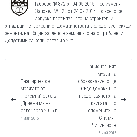
Габрово № 872 от 04.05.2015г., се изменя
Заповед № 320 от 24.02.2015г., с което се
допуска постъпването на строителни
отпадъци, генерирани от домакинствата в следствие текущи
ремонти, на общинско депо в землището на с. Гръблевци.
3
Допустими са количества до 2 m
.
Националният
музей на
Разширява се
образованието ще
мрежата от
бъде домакин на
„приемни” села в
представянето на
„Приеми ме на
книгата със
село” през 2015 г.
спомените на
Стилиян
4 май 2015
Чилингиров
5 май 2015