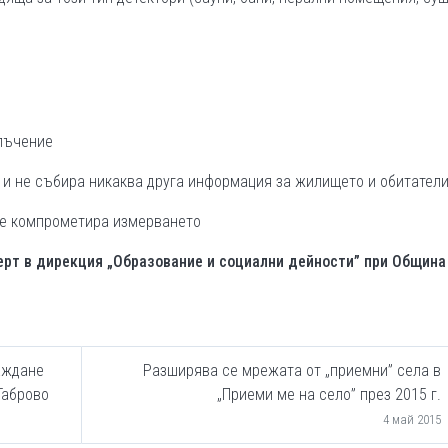
 лъчение
 и не събира никаква друга информация за жилището и обитатели
 ще компрометира измерването
ерт в дирекция „Образование и социални дейности” при Община
аждане
Разширява се мрежата от „приемни” села в
Габрово
„Приеми ме на село” през 2015 г.
4 май 2015