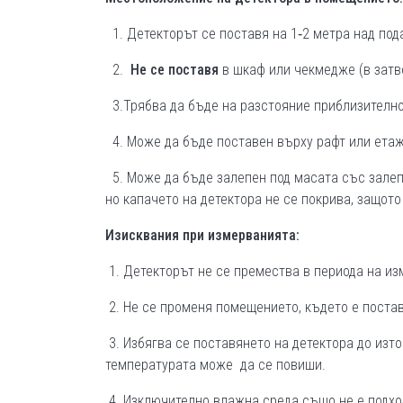
1. Детекторът се поставя на 1‐2 метра над пода
2.
Не се поставя
в шкаф или чекмедже (в затв
3.Трябва да бъде на разстояние приблизително 
4. Може да бъде поставен върху рафт или етаже
5. Може да бъде залепен под масата със залеп
но капачето на детектора не се покрива, защото
Изисквания при измерванията:
1. Детекторът не се премества в периода на из
2. Не се променя помещението, където е постав
3. Избягва се поставянето на детектора до изт
температурата може да се повиши.
4. Изключително влажна среда също не е подход