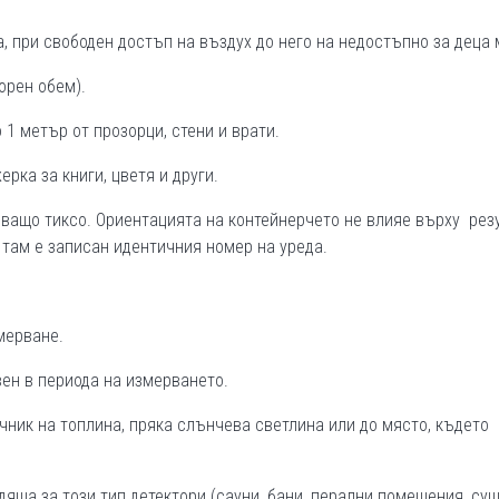
, при свободен достъп на въздух до него на недостъпно за деца 
орен обем).
1 метър от прозорци, стени и врати.
рка за книги, цветя и други.
ващо тиксо. Ориентацията на контейнерчето не влияе върху резу
 там е записан идентичния номер на уреда.
мерване.
ен в периода на измерването.
очник на топлина, пряка слънчева светлина или до място, където
яща за този тип детектори (сауни, бани, перални помещения, су