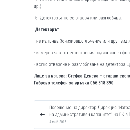
др.)
5. Детекторът не се отваря или разглобява.
Детекторът
- не излъчва йонизиращо лъчение или друг вид
- измерва част от естествения радиационен фон
- всяко отваряне и разглобяване на детектора
Лице за връзка: Стефка Денева – старши експ
Габрово телефон за връзка 066 818 390
Посещение на директор Дирекция "Изгр
на административен капацитет" на ЕК в 
4 май 2015