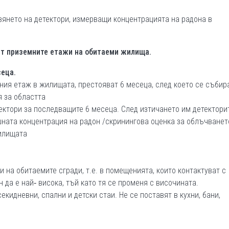
вянето на детектори, измерващи концентрацията на радона в
т приземните етажи на обитаеми жилища.
сеца.
ния етаж в жилищата, престояват 6 месеца, след което се събира
я за областта
ектори за последващите 6 месеца. След изтичането им детектори
шната концентрация на радон /скринингова оценка за облъчванет
жилищата
 на обитаемите сгради, т.е. в помещенията, които контактуват с
 да е най‐ висока, тъй като тя се променя с височината.
екидневни, спални и детски стаи. Не се поставят в кухни, бани,