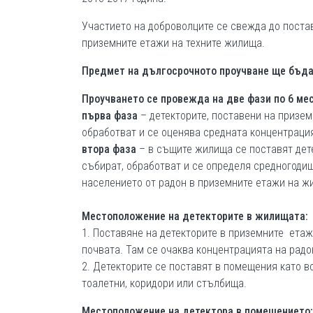
Участието на доброволците се свежда до поста
приземните етажи на техните жилища.
Предмет на дългосрочното проучване ще бъда
Проучването се провежда на две фази по 6 ме
първа фаза
– детекторите, поставени на призем
обработват и се оценява средната концентраци
втора фаза
– в същите жилища се поставят дет
събират, обработват и се определя средногоди
населението от радон в приземните етажи на 
Местоположение на детекторите в жилищата:
1. Поставяне на детекторите в приземните етажи
почвата. Там се очаква концентрацията на радон
2. Детекторите се поставят в помещения като вс
тоалетни, коридори или стълбища.
Местоположение на детектора в помещението: