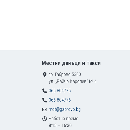
Местни данъци и такси
гр. Габрово 5300
ул. „Райчо Каролев“ № 4
066 804775
066 804776
mdt@gabrovo.bg
Работно време
8:15 – 16:30