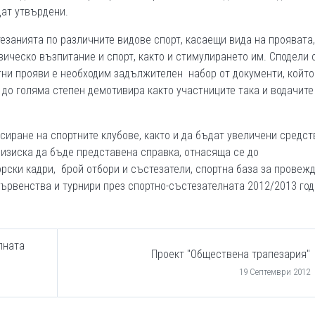
дат утвърдени.
занията по различните видове спорт, касаещи вида на проявата,
ическо възпитание и спорт, както и стимулирането им. Сподели с
ртни прояви е необходим задължителен набор от документи, който
 до голяма степен демотивира както участниците така и водачите
иране на спортните клубове, както и да бъдат увеличени средст
е изиска да бъде представена справка, отнасяща се до
рски кадри, брой отбори и състезатели, спортна база за провеж
първенства и турнири през спортно-състезателната 2012/2013 год
лната
Проект "Обществена трапезария"
19 Септември 2012