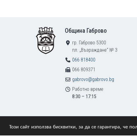
Footer
Община Габрово
гр. Габрово 5300
пл. „Възраждане“ № 3
066 818400
066 809371
gabrovo@gabrovo.bg
Работно време
8:30 – 17:15
Този сайт използва бисквитки, за да се гарантира, че 
© 2009–2026 Община Габрово. Всички права зап