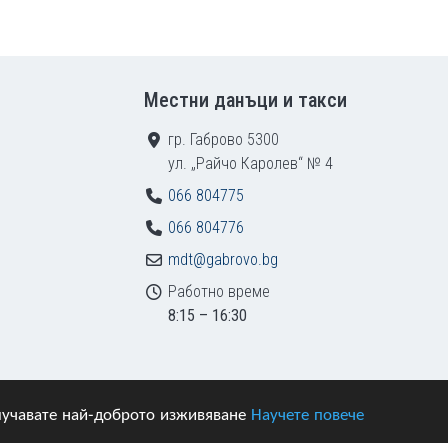
Местни данъци и такси
гр. Габрово 5300
ул. „Райчо Каролев“ № 4
066 804775
066 804776
mdt@gabrovo.bg
Работно време
8:15 – 16:30
получавате най-доброто изживяване
Научете повече
азени.