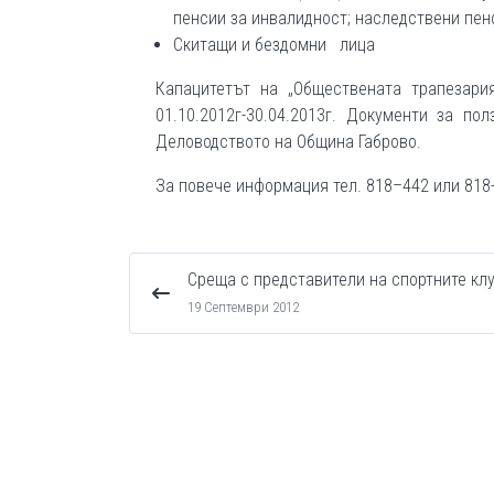
пенсии за инвалидност; наследствени пенс
Скитащи и бездомни лица
Капацитетът на „Обществената трапезари
01.10.2012г-30.04.2013г. Документи за п
Деловодството на Община Габрово.
За повече информация тел. 818–442 или 818
Среща с представители на спортните кл
19 Септември 2012