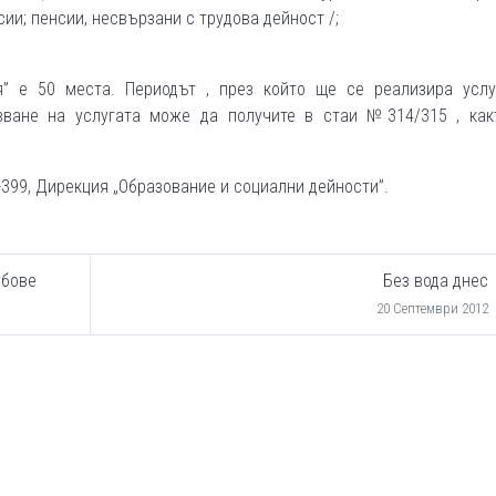
ии; пенсии, несвързани с трудова дейност /;
я” е 50 места. Периодът , през който ще се реализира услу
олзване на услугата може да получите в стаи №314/315 , как
-399, Дирекция „Образование и социални дейности”.
убове
Без вода днес
20 Септември 2012