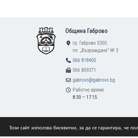
Footer
Община Габрово
гр. Габрово 5300
пл. „Възраждане“ № 3
066 818400
066 809371
gabrovo@gabrovo.bg
Работно време
8:30 – 17:15
Този сайт използва бисквитки, за да се гарантира, че 
© 2009–2026 Община Габрово. Всички права зап