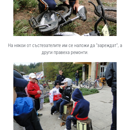
На някои от състезателите им се наложи да "зареждат", а
други правеха ремонти.