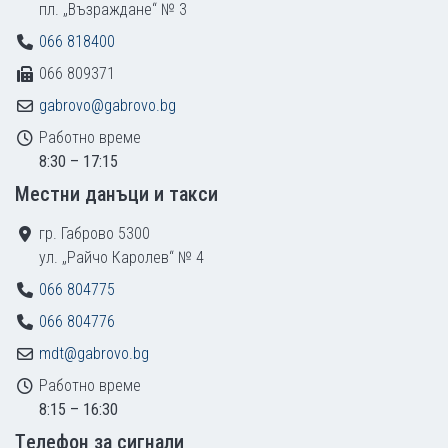
пл. „Възраждане“ № 3
066 818400
066 809371
gabrovo@gabrovo.bg
Работно време
8:30 – 17:15
Местни данъци и такси
гр. Габрово 5300
ул. „Райчо Каролев“ № 4
066 804775
066 804776
mdt@gabrovo.bg
Работно време
8:15 – 16:30
Tелефон за сигнали