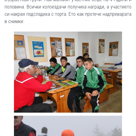
половина. Всички колоездачи получиха награди, а участието
си накрая подсладиха с торта. Ето как протече надпреварата
в снимки: