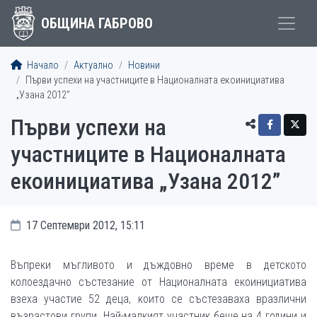
ОБЩИНА ГАБРОВО
Начало
Актуално
Новини
Първи успехи на участниците в Националната екоинициатива
„Узана 2012”
Първи успехи на
участниците в Националната
екоинициатива „Узана 2012”
17 Септември 2012, 15:11
Въпреки мъгливото и дъждовно време в детското
колоездачно състезание от Националната екоинициатива
взеха участие 52 деца, които се състезаваха вразлични
възрастови групи. Най-малкият участник беше на 4 години и