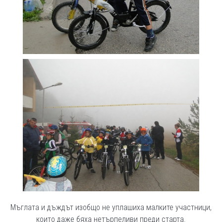
Мъглата и дъждът изобщо не уплашиха малките участници,
които даже бяха нетърпеливи преди старта.