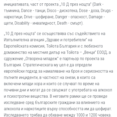
инициативата, част от проекта „10 Д през нощта” (Dark -
тъмнина, Dance - танци, Disco - дискотека, Dose - доза, Drugs -
наркотици, Drive - шофиране, Danger - опасност, Damage -
щети, Disability - инвалидност, Death - смърт).
„10 Д през нощта” се осъществява със съдействието на
Изпълнителна агенция „Здраве и потребители” на
Европейската комисия, Тойота България и с любезното
домакинство на местния дилър на Тойота – „Венци” ЕООД, а
сдружение „Отворена младеж” е партньор по проекта за
България. Стратегическата му цел е да определи
европейски подход за намаляване на броя и сериозността на
пътните инциденти, в частност на онези, в които са
включени млади хора и които се случват по време на
почивни дни и могат да се свържат с употребата на алкохол
и психотропни вещества. В неговите рамки ще се проведе
изследване сред българските граждани за влиянието на
алкохола и наркотиците върху способността им да шофират.
Изследването трябва да обхване между 1000 и 1200 човека.