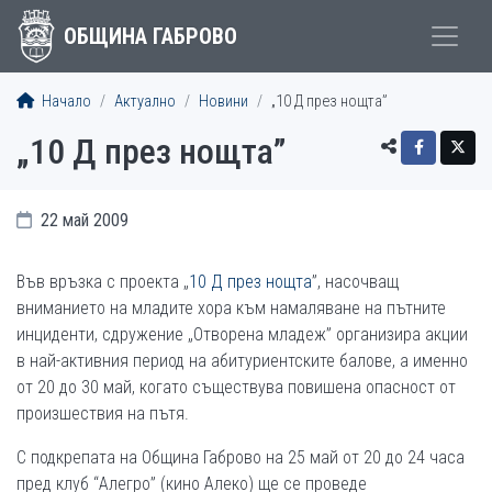
ОБЩИНА ГАБРОВО
Начало
Актуално
Новини
„10 Д през нощта”
„10 Д през нощта”
22 май 2009
Във връзка с проекта „
10 Д през нощта
”, насочващ
вниманието на младите хора към намаляване на пътните
инциденти, сдружение „Отворена младеж” организира акции
в най-активния период на абитуриентските балове, а именно
от 20 до 30 май, когато съществува повишена опасност от
произшествия на пътя.
С подкрепата на Община Габрово на 25 май от 20 до 24 часа
пред клуб “Алегро” (кино Алеко) ще се проведе