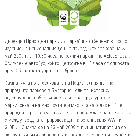
Дирекция Природен парк „Българка” ще отбележи второто
издание на Националния ден на природните паркове на 23
май 2009 г. от 10.30 часа на южния паркинг на АЕК „Етъра”.
Осигурен е автобус, който ще тръгне в 10 часа от спирката
пред Областната управа в Габрово.
Кампанията по отбелязване на Националния ден на
природните паркове в България цели почистване,
подобряване и обновяване на инфраструктурата и
маркировката на маршрутите и местата за отдих в 11-те
природни парка в България. Тя се провежда в партньорство
с международната природозащитна организация WWF и
GLOBUL. Очаква се на 23 май 2009 г. в инициативата да се
включат хиляди доброволци и граждани, известни личности