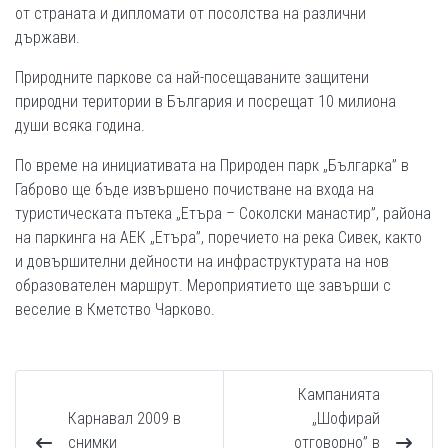
от страната и дипломати от посолства на различни
държави.
Природните паркове са най-посещаваните защитени
природни територии в България и посрещат 10 милиона
души всяка година.
По време на инициативата на Природен парк „Българка” в
Габрово ще бъде извършено почистване на входа на
туристическата пътека „Етъра – Соколски манастир”, района
на паркинга на АЕК „Етъра”, поречието на река Сивек, както
и довършителни дейности на инфраструктурата на нов
образователен маршрут. Мероприятието ще завърши с
веселие в Кметство Чарково.
Кампанията
Карнавал 2009 в
„Шофирай
снимки
отговорно” в