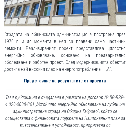
Сградата на общинската администрация е построена през
1970 г. и до момента в нея са правени само частични
ремонти. Реализираният проект представлява цялостно
енергийно обновяване, основано на предварително
обследване и работен проект. След модернизацията обектът
достига най-високия клас на енергопотребление – „А“.
Представяне на резултатите от проекта
Тази публикация е създадена в рамките на договор № BG-RRP-
4.020-0038-С01 „Устойчиво енергийно обновяване на публична
административна сграда на Община Габрово“, който се
осъществява с финансовата подкрепа на Националния план за
възстановяване и устойчивост, приоритетна ос