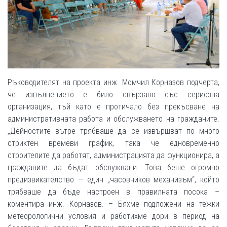
Ръководителят на проекта инж. Момчил Корназов подчерта,
че изпълнението е било свързано със сериозна
организация, тъй като е протичало без прекъсване на
административната работа и обслужването на гражданите.
„Дейностите вътре трябваше да се извършват по много
стриктен времеви график, така че едновременно
строителите да работят, администрацията да функционира, а
гражданите да бъдат обслужвани. Това беше огромно
предизвикателство — един „часовников механизъм“, който
трябваше да бъде настроен в правилната посока –
коментира инж. Корназов. – Бяхме подложени на тежки
метеорологични условия и работихме дори в период на