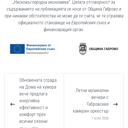
„Нисковъглеродна икономика“. Цялата отговорност за
съдържанието на публикацията се носи от Община Габрово и
при никакви обстоятелства не може да се счита, че тя отразява
официалното становище на Европейския съюз и
финансиращия орган.
Обновената сграда
на Дома на хумора
Летни музикални
вече предлага
вечери с
енергийна
Габровския
ефективност и
камерен оркестър
комфорт през
1 юли 2026
всички сезони