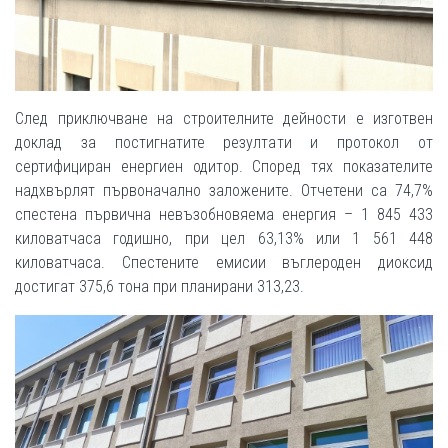
След приключване на строителните дейности е изготвен
доклад за постигнатите резултати и протокол от
сертифициран енергиен одитор. Според тях показателите
надхвърлят първоначално заложените. Отчетени са 74,7%
спестена първична невъзобновяема енергия – 1 845 433
киловатчаса годишно, при цел 63,13% или 1 561 448
киловатчаса. Спестените емисии въглероден диоксид
достигат 375,6 тона при планирани 313,23.