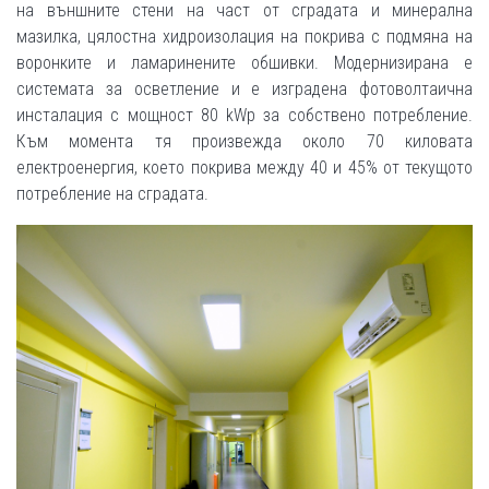
на външните стени на част от сградата и минерална
мазилка, цялостна хидроизолация на покрива с подмяна на
воронките и ламаринените обшивки. Модернизирана е
системата за осветление и е изградена фотоволтаична
инсталация с мощност 80 kWp за собствено потребление.
Към момента тя произвежда около 70 киловата
електроенергия, което покрива между 40 и 45% от текущото
потребление на сградата.