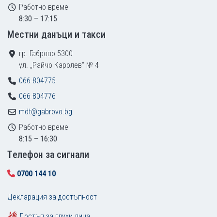
Работно време
8:30 – 17:15
Местни данъци и такси
гр. Габрово 5300
ул. „Райчо Каролев“ № 4
066 804775
066 804776
mdt@gabrovo.bg
Работно време
8:15 – 16:30
Tелефон за сигнали
0700 144 10
Декларация за достъпност
Достъп за глухи лица