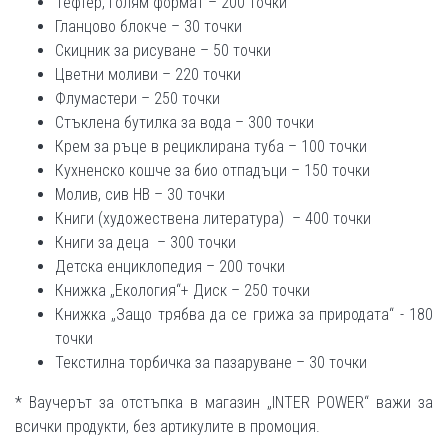
Тефтер, голям формат – 200 точки
Гланцово блокче – 30 точки
Скицник за рисуване – 50 точки
Цветни моливи – 220 точки
Флумастери – 250 точки
Стъклена бутилка за вода – 300 точки
Крем за ръце в рециклирана туба – 100 точки
Кухненско кошче за био отпадъци – 150 точки
Молив, сив НВ – 30 точки
Книги (художествена литература) – 400 точки
Книги за деца – 300 точки
Детска енциклопедия – 200 точки
Книжка „Екология“+ Диск – 250 точки
Книжка „Защо трябва да се грижа за природата“ - 180
точки
Текстилна торбичка за пазаруване – 30 точки
* Ваучерът за отстъпка в магазин „INTER POWER“ важи за
всички продукти, без артикулите в промоция.