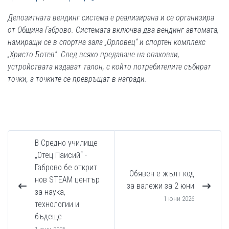
Депозитната вендинг система е реализирана и се организира
от Община Габрово. Системата включва два вендинг автомата,
намиращи се в спортна зала „Орловец“ и спортен комплекс
„Христо Ботев“. След всяко предаване на опаковки,
устройствата издават талон, с който потребителите събират
точки, а точките се превръщат в награди.
В Средно училище
„Отец Паисий“ -
Габрово бе открит
Обявен е жълт код
нов STEAM център
за валежи за 2 юни
за наука,
1 юни 2026
технологии и
бъдеще