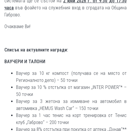
системата ще се състои на
2 юни
2026 г. от 9:30 до 17:30
часа
във фоайето на служебния вход в сградата на Община
Габрово.
Очакваме Ви!
Списък на актуалните награди:
ВАУЧЕРИ И ТАЛОНИ
Ваучер за 10 кг компост (получава се на място от
Регионалното депо) – 50 точки
Ваучер за 10 % отстъпка от магазин „INTER POWER“* –
50 точки
Ваучер за 3 жетона за измиване на автомобил в
автомивка „HEMUS Wash Car“ – 150 точки
Ваучер за 1 час тенис на корт тренировка от Тенис
клуб „Габрово“ – 200 точки
Ваучер за 8% отстъпка при покупка от аптека „Дунав“**