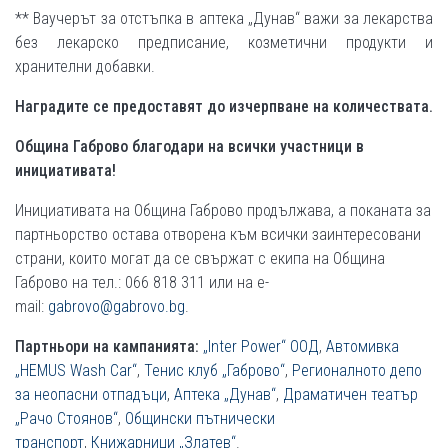
** Ваучерът за отстъпка в аптека „Дунав“ важи за лекарства
без лекарско предписание, козметични продукти и
хранителни добавки.
Наградите се предоставят до изчерпване на количествата.
Община Габрово благодари на всички участници в
инициативата!
Инициативата на Община Габрово продължава, а поканата за
партньорство остава отворена към всички заинтересовани
страни, които могат да се свържат с екипа на Община
Габрово на тел.: 066 818 311 или на e-
mail:
gabrovo@gabrovo.bg
.
Партньори на кампанията:
„Inter Power“ ООД
,
Автомивка
„HEMUS Wash Car“
,
Тенис клуб „Габрово“
,
Регионалното депо
за неопасни отпадъци
,
Аптека „Дунав“
,
Драматичен театър
„Рачо Стоянов“
,
Общински пътнически
транспорт
,
Книжарници „Златев“
.