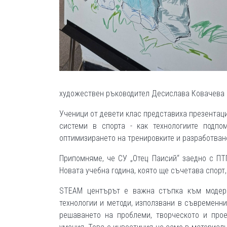
художествен ръководител Десислава Ковачева и
Ученици от девети клас представиха презентаци
системи в спорта - как технологиите подпом
оптимизирането на тренировките и разработван
Припомняме, че СУ „Отец Паисий“ заедно с ПТ
Новата учебна година, която ще съчетава спорт,
STEAM центърът е важна стъпка към модерн
технологии и методи, използвани в съвременн
решаването на проблеми, творческото и прое