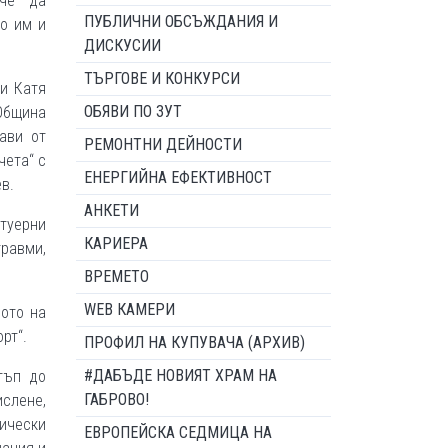
 че да
ПУБЛИЧНИ ОБСЪЖДАНИЯ И
то им и
ДИСКУСИИ
ТЪРГОВЕ И КОНКУРСИ
 и Катя
ОБЯВИ ПО ЗУТ
Община
ави от
РЕМОНТНИ ДЕЙНОСТИ
чета“ с
ЕНЕРГИЙНА ЕФЕКТИВНОСТ
в.
АНКЕТИ
фтуерни
КАРИЕРА
равми,
ВРЕМЕТО
WEB КАМЕРИ
лото на
орт“.
ПРОФИЛ НА КУПУВАЧА (АРХИВ)
#ДАБЪДЕ НОВИЯТ ХРАМ НА
тъп до
ГАБРОВО!
ислене,
ически
ЕВРОПЕЙСКА СЕДМИЦА НА