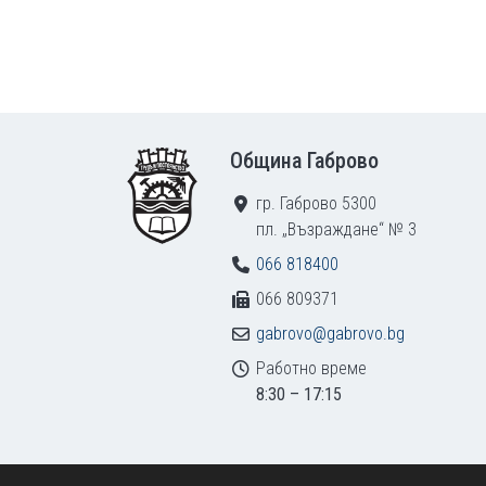
Footer
Община Габрово
гр. Габрово 5300
пл. „Възраждане“ № 3
066 818400
066 809371
gabrovo@gabrovo.bg
Работно време
8:30 – 17:15