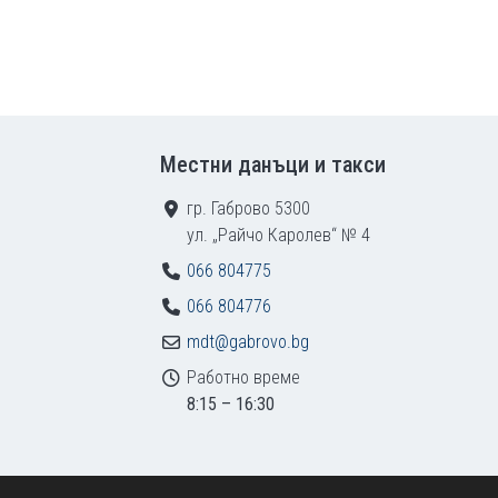
Местни данъци и такси
гр. Габрово 5300
ул. „Райчо Каролев“ № 4
066 804775
066 804776
mdt@gabrovo.bg
Работно време
8:15 – 16:30