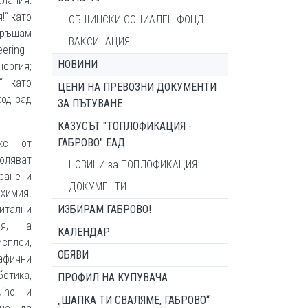
лания:
!“ като
ОБЩИНСКИ СОЦИАЛЕН ФОНД
връщам
ВАКСИНАЦИЯ
ering -
НОВИНИ
нергия;
“ като
ЦЕНИ НА ПРЕВОЗНИ ДОКУМЕНТИ
код зад
ЗА ПЪТУВАНЕ
КАЗУСЪТ "ТОПЛОФИКАЦИЯ -
ГАБРОВО" ЕАД
кс от
ляват
НОВИНИ за ТОПЛОФИКАЦИЯ
ране и
ДОКУМЕНТИ
имия.
гитални
ИЗБИРАМ ГАБРОВО!
ия, а
КАЛЕНДАР
сплеи,
ОБЯВИ
рафични
ботика,
ПРОФИЛ НА КУПУВАЧА
uino и
„ШАПКА ТИ СВАЛЯМЕ, ГАБРОВО“