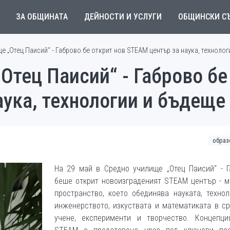
ЗА ОБЩИНАТА
ДЕЙНОСТИ И УСЛУГИ
ОБЩИНСКИ С
е „Отец Паисий“ - Габрово бе открит нов STEAM център за наука, технолог
Отец Паисий“ - Габрово бе
ука, технологии и бъдеще
образ
На 29 май в Средно училище „Отец Паисий“ - Г
беше открит новоизграденият STEAM център - м
пространство, което обединява науката, технол
инженерството, изкуствата и математиката в с
учене, експерименти и творчество. Концепци