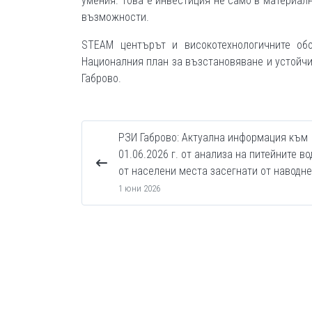
умения. Това е инвестиция не само в материална
възможности.
STEAM центърът и високотехнологичните об
Националния план за възстановяване и устойчи
Габрово.
РЗИ Габрово: Актуална информация към
01.06.2026 г. от анализа на питейните во
от населени места засегнати от наводн
1 юни 2026