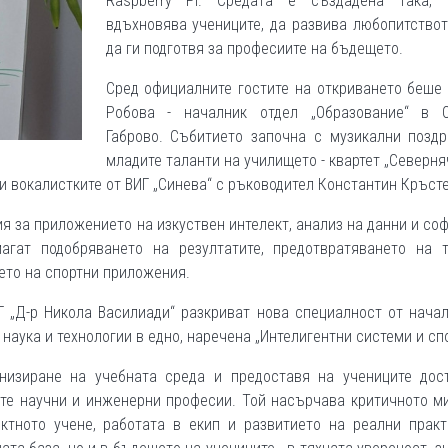
Raspberry Pi. Средата е създадена така,
вдъхновява учениците, да развива любопитство
да ги подготвя за професиите на бъдещето.
Сред официалните гостите на откриването беше
Робова - началник отдел „Образование“ в 
Габрово. Събитието започна с музикални поздр
младите таланти на училището - квартет „Северня
 вокалистките от ВИГ „Синева“ с ръководител Константин Кръсте
я за приложението на изкуствен интелект, анализ на данни и со
агат подобряването на резултатите, предотвратяването на т
ето на спортни приложения.
Г „Д-р Никола Василиади“ разкриват нова специалност от нача
 наука и технологии в едно, наречена „Интелигентни системи и сп
изиране на учебната среда и предоставя на учениците дос
ите научни и инженерни професии. Той насърчава критичното м
ктното учене, работата в екип и развитието на реални практ