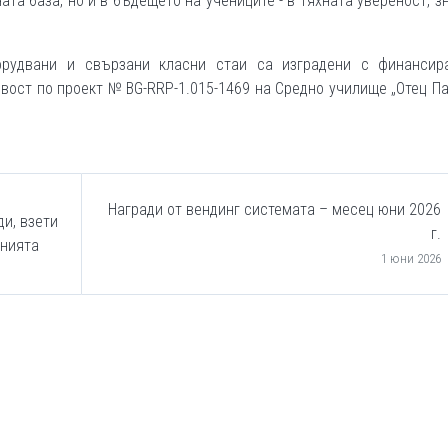
та база, но и в бъдещето на учениците - в тяхната увереност, з
орудвани и свързани класни стаи са изградени с финансир
вост по проект № BG-RRP-1.015-1469 на Средно училище „Отец Па
Награди от вендинг системата – месец юни 2026
ди, взети
г.
енията
1 юни 2026