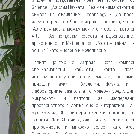
STEAM е представена чрез пет ключови пос
Science - „Аз съм Науката - без мен няма открития
символ на съзидание; Technology - „Аз пре
идеите в реалност!“ като израз на техника; Engine
„Аз строя моста между мечтите и света!“ като е
Arts - „Аз придавам красота и вдъхновение!
артистичност; и Mathematics - „Аз съм тайният 
всичко!“ като мислене и моделиране.
Новият център е изграден като компле
специализирани кабинети, които позво
интегрирано обучение по математика, програми
природни науки - биология, физика и х
Лабораториите разполагат с модерни уреди, ди
микроскопи и лаптопи за изследван
пространството е допълнено с интерактивни ди
мултимедии, 3D принтери, скенери, плотери, г
таблети, VR и AR очила, както и комплекти за ро
програмиране и микроконтролери като Ard