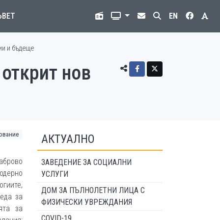
ЪВЕТ
EN
ии и бъдеще
 открит нов
ование
АКТУАЛНО
аброво
ЗАВЕДЕНИЕ ЗА СОЦИАЛНИ
одерно
УСЛУГИ
огиите,
ДОМ ЗА ПЪЛНОЛЕТНИ ЛИЦА С
реда за
ФИЗИЧЕСКИ УВРЕЖДАНИЯ
ята за
COVID-19