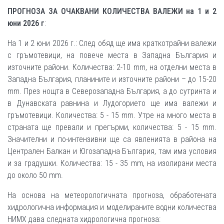
ПРОГНОЗА ЗА ОЧАКВАНИ КОЛИЧЕСТВА ВАЛЕЖИ на 1 и 2
юни 2026 г
:
На 1 и 2 юни 2026 г.: След обяд ще има краткотрайни валежи
с гръмотевици, на повече места в Западна България и
източните райони. Количества: 2-10 mm, на отделни места в
Западна България, планините и източните райони – до 15-20
mm. През нощта в Северозападна България, а до сутринта и
в Дунавската равнина и Лудогорието ще има валежи и
гръмотевици. Количества: 5 - 15 mm. Утре на много места в
страната ще превали и прегърми, количества: 5 - 15 mm.
Значителни и по-интензивни ще са явленията в района на
Централен Балкан и Югозападна България, там има условия
и за градушки. Количества: 15 - 35 mm, на изолирани места
до около 50 mm.
На основа на метеорологичната прогноза, обработената
хидрологична информация и моделираните водни количества
НИМХ дава следната хидрологична прогноза: