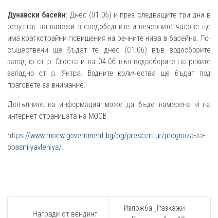
Дунавски басейн:
Днес (01.06) и през следващите три дни в
резултат на валежи в следобедните и вечерните часове ще
има краткотрайни повишения на речните нива в басейна. По-
съществени ще бъдат те днес (01.06) във водосборите
западно от р. Огоста и на 04.06 във водосборите на реките
западно от р. Янтра. Водните количества ще бъдат под
праговете за внимание.
Допълнителна информация може да бъде намерена и на
интернет страницата на МОСВ
https://www.moew.government.bg/bg/prescentur/prognoza-za-
opasni-yavleniya/
.
Изложба „Разкажи
Награди от вендинг