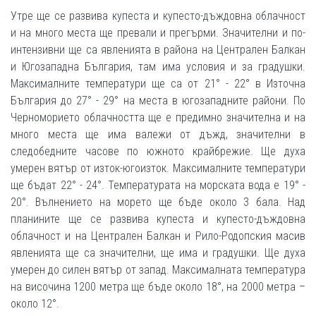
Утре ще се развива купеста и купесто-дъждовна облачност
и на много места ще превали и прегърми. Значителни и по-
интензивни ще са явленията в района на Централен Балкан
и Югозападна България, там има условия и за градушки.
Максималните температури ще са от 21° - 22° в Източна
България до 27° - 29° на места в югозападните райони. По
Черноморието облачността ще е предимно значителна и на
много места ще има валежи от дъжд, значителни в
следобедните часове по южното крайбрежие. Ще духа
умерен вятър от изток-югоизток. Максималните температури
ще бъдат 22° - 24°. Температурата на морската вода е 19° -
20°. Вълнението на морето ще бъде около 3 бала. Над
планините ще се развива купеста и купесто-дъждовна
облачност и на Централен Балкан и Рило-Родопския масив
явленията ще са значителни, ще има и градушки. Ще духа
умерен до силен вятър от запад. Максималната температура
на височина 1200 метра ще бъде около 18°, на 2000 метра –
около 12°.