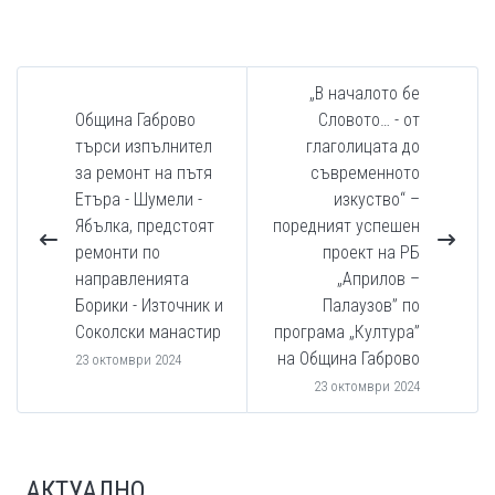
„В началото бе
Община Габрово
Словото… - от
търси изпълнител
глаголицата до
за ремонт на пътя
съвременното
Етъра - Шумели -
изкуство“ –
Ябълка, предстоят
поредният успешен
ремонти по
проект на РБ
направленията
„Априлов –
Борики - Източник и
Палаузов” по
Соколски манастир
програма „Култура”
на Община Габрово
23 октомври 2024
23 октомври 2024
АКТУАЛНО