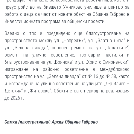
преустройство на бившето Умниково училище в център за
работа с деца са част от новите обект на Община Габрово в
Инвестиционната програма за общински проекти.
Заедно с тях е предвидено още благоустрояване на
пространството между ул. „Напредък“, ул. „Златна нива“ и
ул. „Зелена ливада“; основен ремонт на ул. „Палатките“;
ремонт на улично осветление, тротоарни настилки и
благоустрояване на ул. „Брянска“ и ул. „Христо Смирненски“;
изграждане на районно осветление в междублоково
пространство на ул. „Зелена ливада“ от № 16 до № 38, както
и изграждане на улично осветление на улиците „Д-р Илиев –
Детския“ и „Житарска“. Обектите са с период на реализация
до 2026 г.
Симка /илюстративна/: Архив Община Габрово