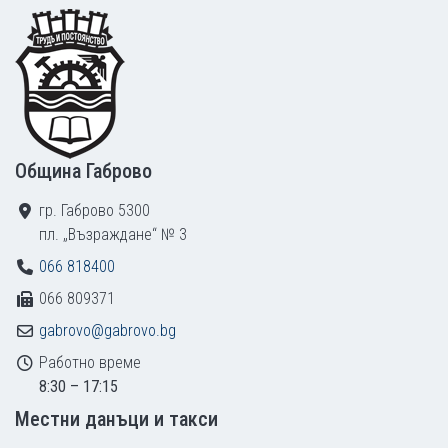
Footer
Община Габрово
гр. Габрово 5300
пл. „Възраждане“ № 3
066 818400
066 809371
gabrovo@gabrovo.bg
Работно време
8:30 – 17:15
Местни данъци и такси