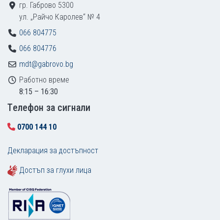
гр. Габрово 5300
ул. „Райчо Каролев“ № 4
066 804775
066 804776
mdt@gabrovo.bg
Работно време
8:15 – 16:30
Tелефон за сигнали
0700 144 10
Декларация за достъпност
Достъп за глухи лица