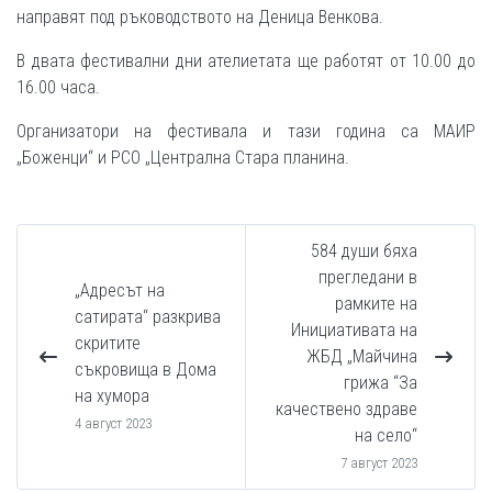
направят под ръководството на Деница Венкова.
В двата фестивални дни ателиетата ще работят от 10.00 до
16.00 часа.
Организатори на фестивала и тази година са МАИР
„Боженци“ и РСО „Централна Стара планина.
584 души бяха
прегледани в
„Адресът на
рамките на
сатирата“ разкрива
Инициативата на
скритите
ЖБД „Майчина
съкровища в Дома
грижа “За
на хумора
качествено здраве
4 август 2023
на село“
7 август 2023