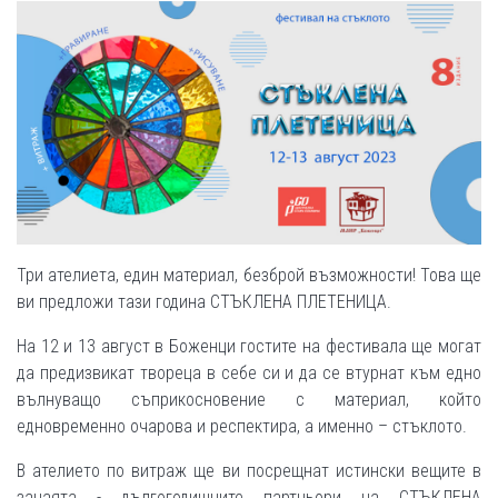
Три ателиета, един материал, безброй възможности! Това ще
ви предложи тази година СТЪКЛЕНА ПЛЕТЕНИЦА.
На 12 и 13 август в Боженци гостите на фестивала ще могат
да предизвикат твореца в себе си и да се втурнат към едно
вълнуващо съприкосновение с материал, който
едновременно очарова и респектира, а именно – стъклото.
В ателието по витраж ще ви посрещнат истински вещите в
занаята - дългогодишните партньори на СТЪКЛЕНА