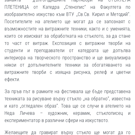
ПЛЕТЕНИЦА от Катедра „Стенопис” на Факултета по
изобразително изкуство към ВТУ „Св.Св. Кирил и Методий“.
Посетителите на ателието ще могат да се запознаят с
възможностите на витражните техники, както и с уменията,
които се изискват за обработката на стъклото, за да стане
то част от витраж. Експозиция с витражни творби на
студенти и преподаватели от катедрата ще допълва
интериора на творческото пространство и ще визуализира
някои от допълнителните техники за обогатяването на
витражните творби с изящна рисунка, релеф и цветни
ефекти.
За пръв път в рамките на фестивала ще бъде представена
техниката за рисуване върху стъкло „на обратно“, известна
и като „огледален образ“. Това ще се случи в ателието на
Неда Личева – художник, керамик, стъклописец и
експериментатор в различни сфери на изкуството.
Желаещите да гравират върху стъкло ще могат да го