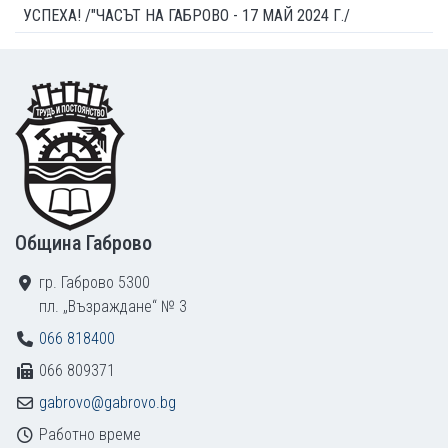
УСПЕХА! /"ЧАСЪТ НА ГАБРОВО - 17 МАЙ 2024 Г./
Footer
Община Габрово
гр. Габрово 5300
пл. „Възраждане“ № 3
066 818400
066 809371
gabrovo@gabrovo.bg
Работно време