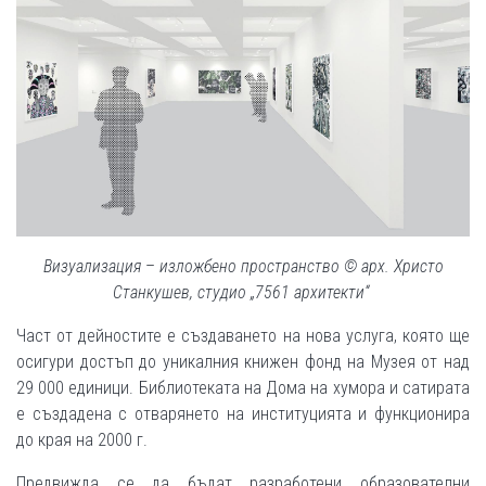
Визуализация
–
изложбено пространство © арх. Христо
Станкушев, студио „7561 архитекти“
Част от дейностите е създаването на нова услуга, която ще
осигури достъп до уникалния книжен фонд на Музея от над
29 000 единици. Библиотеката на Дома на хумора и сатирата
е създадена с отварянето на институцията и функционира
до края на 2000 г.
Предвижда се да бъдат разработени образователни