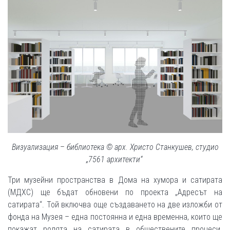
Визуализация
–
библиотека © арх. Христо Станкушев, студио
„7561 архитекти“
Три музейни пространства в Дома на хумора и сатирата
(МДХС) ще бъдат обновени по проекта „Адресът на
сатирата“. Той включва още създаването на две изложби от
фонда на Музея – една постоянна и една временна, които ще
покажат ролята на сатирата в обществените процеси.