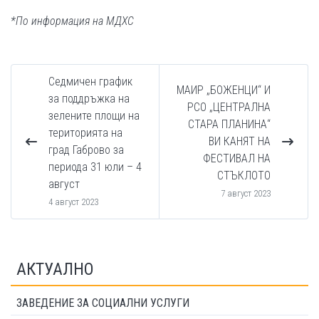
*По информация на МДХС
Седмичен график
МАИР „БОЖЕНЦИ“ И
за поддръжка на
РСО „ЦЕНТРАЛНА
зелените площи на
СТАРА ПЛАНИНА“
територията на
ВИ КАНЯТ НА
град Габрово за
ФЕСТИВАЛ НА
периода 31 юли – 4
СТЪКЛОТО
август
7 август 2023
4 август 2023
АКТУАЛНО
ЗАВЕДЕНИЕ ЗА СОЦИАЛНИ УСЛУГИ