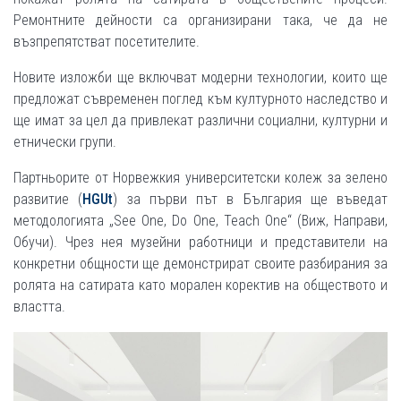
Ремонтните дейности са организирани така, че да не
възпрепятстват посетителите.
Новите изложби ще включват модерни технологии, които ще
предложат съвременен поглед към културното наследство и
ще имат за цел да привлекат различни социални, културни и
етнически групи.
Партньорите от Норвежкия университетски колеж за зелено
развитие (
HGUt
) за първи път в България ще въведат
методологията „See One, Do One, Teach One“ (Виж, Направи,
Обучи). Чрез нея музейни работници и представители на
конкретни общности ще демонстрират своите разбирания за
ролята на сатирата като морален коректив на обществото и
властта.