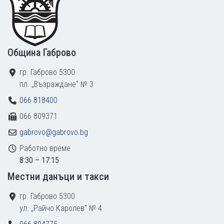
Община Габрово
гр. Габрово 5300
пл. „Възраждане“ № 3
066 818400
066 809371
gabrovo@gabrovo.bg
Работно време
8:30 – 17:15
Местни данъци и такси
гр. Габрово 5300
ул. „Райчо Каролев“ № 4