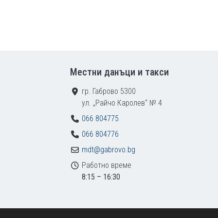
Местни данъци и такси
гр. Габрово 5300
ул. „Райчо Каролев“ № 4
066 804775
066 804776
mdt@gabrovo.bg
Работно време
8:15 – 16:30