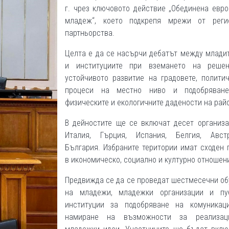
г. чрез ключовото действие „Обединена евр
младеж“, което подкрепя мрежи от реги
партньорства.
Целта е да се насърчи дебатът между млади
и институциите при вземането на реше
устойчивото развитие на градовете, полити
процеси на местно ниво и подобряван
физическите и екологичните дадености на рай
В дейностите ще се включат десет организа
Италия, Гърция, Испания, Белгия, Авс
България. Избраните територии имат сходен
в икономическо, социално и културно отношен
Предвижда се да се проведат шестмесечни о
на младежи, младежки организации и пу
институции за подобряване на комуникац
намиране на възможности за реализа