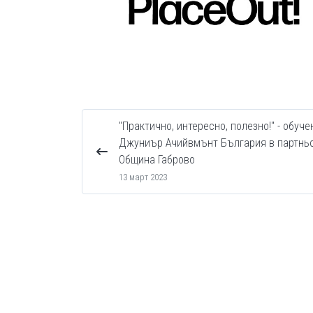
"Практично, интересно, полезно!" - обуче
Джуниър Ачийвмънт България в партньо
Община Габрово
13 март 2023