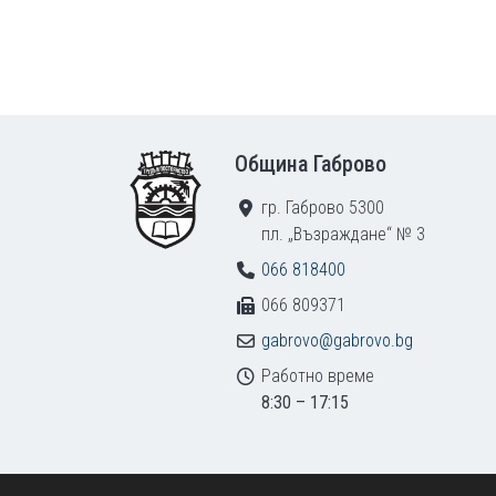
Footer
Община Габрово
гр. Габрово 5300
пл. „Възраждане“ № 3
066 818400
066 809371
gabrovo@gabrovo.bg
Работно време
8:30 – 17:15