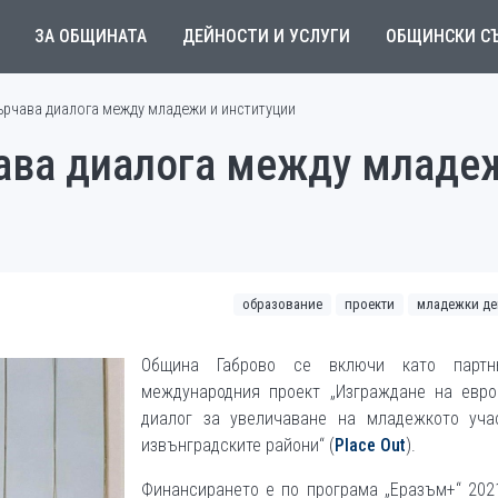
ЗА ОБЩИНАТА
ДЕЙНОСТИ И УСЛУГИ
ОБЩИНСКИ С
ърчава диалога между младежи и институции
ава диалога между младе
образование
проекти
младежки де
Община Габрово се включи като парт
международния проект „Изграждане на евро
диалог за увеличаване на младежкото уча
извънградските райони“ (
Рlace Оut
).
Финансирането е по програма „Еразъм+“ 202