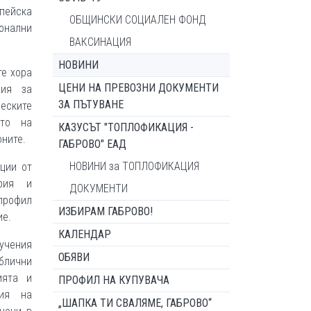
опейска
ОБЩИНСКИ СОЦИАЛЕН ФОНД
онални
ВАКСИНАЦИЯ
НОВИНИ
те хора
ЦЕНИ НА ПРЕВОЗНИ ДОКУМЕНТИ
ния за
ЗА ПЪТУВАНЕ
ческите
ето на
КАЗУСЪТ "ТОПЛОФИКАЦИЯ -
оните.
ГАБРОВО" ЕАД
НОВИНИ за ТОПЛОФИКАЦИЯ
ции от
трия и
ДОКУМЕНТИ
 профил
ИЗБИРАМ ГАБРОВО!
ие.
КАЛЕНДАР
бучения
ОБЯВИ
блични
ията и
ПРОФИЛ НА КУПУВАЧА
ция на
„ШАПКА ТИ СВАЛЯМЕ, ГАБРОВО“