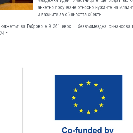
младежки идеи. Участниците ще бъдат вклю
анкетно проучване относно нуждите на млади
и важните за общността обекти.
 Бюджетът за Габрово e 9 261 евро – безвъзмездна финансова 
4 г.