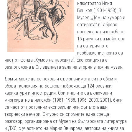
илюстратор Илия
Бешков (1901-1958). В
Музея „Дом на хумора и
сатирата” в Габрово
посвещават изложба от
15 рисунки на майстора
на сатиричното
изображение, които са
част от фонда „Хумор на народите”. Експозицията е
разположена в Огледалната зала на втория етаж на музея.
Домът може да се похвали със значимата си по обем и
обхват колекция на Бешков, наброяваща 124 рисунки,
карикатури и илюстрации. Оригиналите са включвани
многократно в изложби (1981, 1988, 1996, 2000, 2001), били
са част от постоянни експозиции или съпътстващи
творчески вечери. Сигурно си спомняте една среща-
разговор, организирана от Музея на българската литература
и ДХС, с участието на Мария Овчарова, авторка на книга за