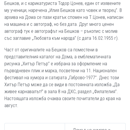
Бешков, и с карикатуриста Тодор Цонев, един от изявените
му ученици, наречена „Илия Бешков като човек и творец”. В
архива на Дома се пази кратък спомен на Т.Цонев, написан
на машина и с автограф, но без дата. Друг много ценен
автограф тук е автографът на Бешков – ръкопис с молив
със заглавие „Любовта към народа” (с дата 16.02.1955 г).
Част от оригиналите на Бешков са поместени в
представителния каталог на Дома, а емблематичната
рисунка „Хитър Петър” е избрана за оформление на
първодневен плик и марка, посветени на 11. Национален
фестивал на хумора и сатирата „Габрово-1977”. Днес този
Хитър Петър може да се види в постоянната изложба „Да
живее карнавалът!” в зала 8 на ДХС, раздел „Филателия”.
Настоящата изложба очаква своите почитатели до края на
август.