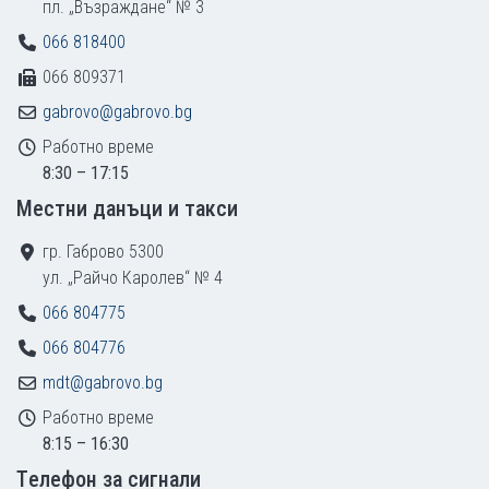
пл. „Възраждане“ № 3
066 818400
066 809371
gabrovo@gabrovo.bg
Работно време
8:30 – 17:15
Местни данъци и такси
гр. Габрово 5300
ул. „Райчо Каролев“ № 4
066 804775
066 804776
mdt@gabrovo.bg
Работно време
8:15 – 16:30
Tелефон за сигнали