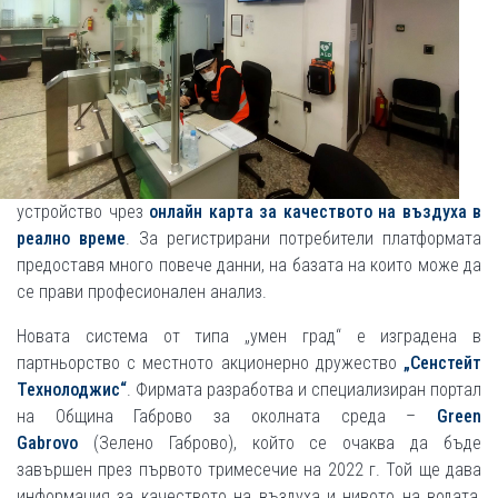
устройство чрез
онлайн карта за качеството на въздуха в
реално време
. За регистрирани потребители платформата
предоставя много повече данни, на базата на които може да
се прави професионален анализ.
Новата система от типа „умен град“ е изградена в
партньорство с местното акционерно дружество
„Сенстейт
Технолоджис“
. Фирмата разработва и специализиран портал
на Община Габрово за околната среда –
Green
Gabrovo
(Зелено Габрово), който се очаква да бъде
завършен през първото тримесечие на 2022 г. Той ще дава
информация за качеството на въздуха и нивото на водата,