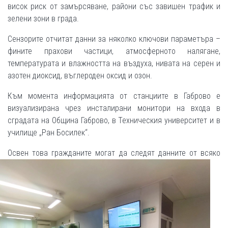
висок риск от замърсяване, райони със завишен трафик и
зелени зони в града.
Сензорите отчитат данни за няколко ключови параметъра –
фините прахови частици, атмосферното налягане,
температурата и влажността на въздуха, нивата на серен и
азотен диоксид, въглероден оксид и озон.
Към момента информацията от станциите в Габрово е
визуализирана чрез инсталирани монитори на входа в
сградата на Община Габрово, в Техническия университет и в
училище „Ран Босилек“.
Освен това гражданите
могат да следят данните от всяко