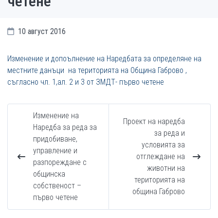
четене
10 август 2016
Изменение и допоълнение на Наредбата за определяне на
местните данъци на територията на Община Габрово ,
съгласно чл. 1,ал. 2 и 3 от ЗМДТ- първо четене
Изменение на
Проект на наредба
Наредба за реда за
за реда и
придобиване,
условията за
управление и
отглеждане на
разпореждане с
животни на
общинска
територията на
собственост –
община Габрово
първо четене