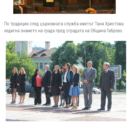
По традиция след църковната служба кметът Таня Христова
издигна знамето на града пред сградата на Община Габрово.