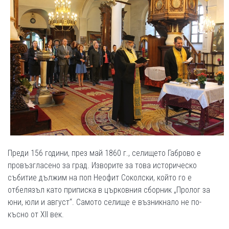
Преди 156 години, през май 1860 г., селището Габрово е
провъзгласено за град. Изворите за това историческо
събитие дължим на поп Неофит Соколски, който го е
отбелязъл като приписка в църковния сборник „Пролог за
юни, юли и август“. Самото селище е възникнало не по-
късно от ХІІ век.