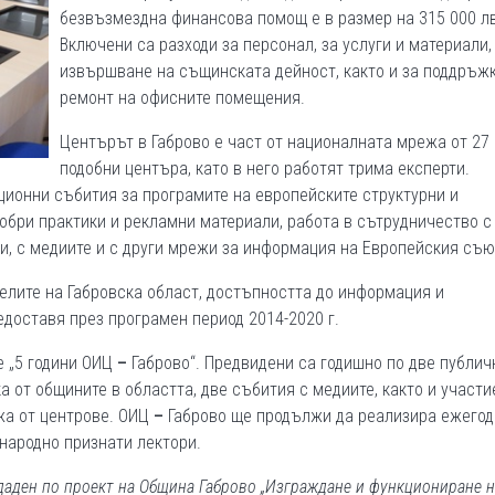
безвъзмездна финансова помощ е в размер на 315 000 лв
Включени са разходи за персонал, за услуги и материали,
извършване на същинската дейност, както и за поддръжк
ремонт на офисните помещения.
Центърът в Габрово е част от националната мрежа от 27
подобни центъра, като в него работят трима експерти.
ионни събития за програмите на европейските структурни и
обри практики и рекламни материали, работа в сътрудничество с
, с медиите и с други мрежи за информация на Европейския съюз
елите на Габровска област, достъпността до информация и
доставя през програмен период 2014-2020 г.
е „5 години ОИЦ
–
Габрово“. Предвидени са годишно по две публич
 от общините в областта, две събития с медиите, както и участи
жа от центрове. ОИЦ
–
Габрово ще продължи да реализира ежегод
народно признати лектори.
даден по проект на Община Габрово „Изграждане и функциониране н