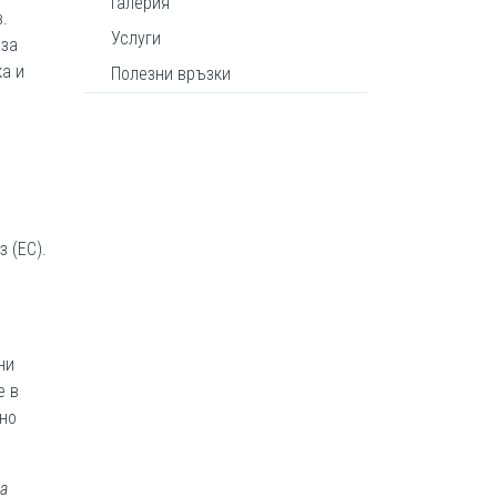
Галерия
.
Услуги
 за
а и
Полезни връзки
 (ЕС).
ни
е в
но
а