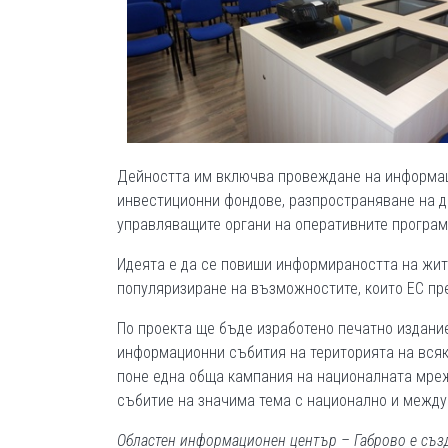
Дейността им включва провеждане на информац
инвестиционни фондове, разпространяване на д
управляващите органи на оперативните програми
Идеята е да се повиши информираността на жит
популяризиране на възможностите, които EС пре
По проекта ще бъде изработено печатно издани
информационни събития на територията на всяка
поне една обща кампания на националната мре
събитие на значима тема с национално и между
Областен информационен център – Габрово е съз