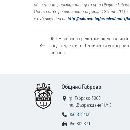
областен информационен център в Община Габрово
Проектът бе реализиран в периода 12 юли 2011 г
е публикувана на
http://gabrovo.bg/articles/index/
ОИЦ – Габрово представи актуална инф
пред студенти от Технически университе
Габрово
Footer
Община Габрово
гр. Габрово 5300
пл. „Възраждане“ № 3
066 818400
066 809371