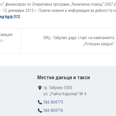
”, финансиран по Оперативна програма „Техническа помощ” 2007-2
. - 12 декември 2015 г. Повече новини и информация за дейността 
lang:bg/p:312
.
ормация
ОИЦ - Габрово даде старт на кампанията
т -
„Успешни заедно“
Местни данъци и такси
гр. Габрово 5300
ул. „Райчо Каролев“ № 4
066 804775
066 804776