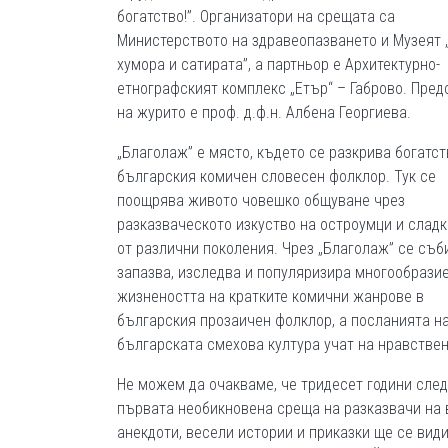
богатство!”. Организатори на срещата са
Министерството на здравеопазването и Музеят 
хумора и сатирата”, а партньор е Архитектурно-
етнографският комплекс „Етър“ – Габрово. Пред
на журито е проф. д.ф.н. Албена Георгиева.
„Благолаж” е място, където се разкрива богатст
българския комичен словесен фолклор. Тук се
поощрява живото човешко общуване чрез
разказваческото изкуство на остроумци и слад
от различни поколения. Чрез „Благолаж” се съб
запазва, изследва и популяризира многообразие
жизнеността на кратките комични жанрове в
българския прозаичен фолклор, а посланията н
българската смехова култура учат на нравствен
Не можем да очакваме, че тридесет години след
първата необикновена среща на разказвачи на 
анекдоти, весели истории и приказки ще се ви