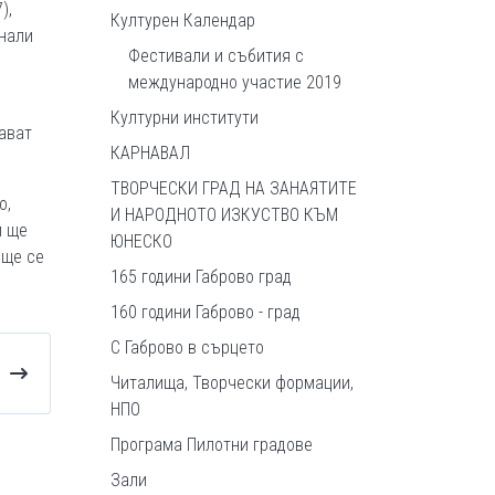
),
Културен Календар
 нали
Фестивали и събития с
международно участие 2019
Културни институти
зават
КАРНАВАЛ
ТВОРЧЕСКИ ГРАД НА ЗАНАЯТИТЕ
о,
И НАРОДНОТО ИЗКУСТВО КЪМ
и ще
ЮНЕСКО
 ще се
165 години Габрово град
160 години Габрово - град
С Габрово в сърцето
Читалища, Творчески формации,
НПО
Програма Пилотни градове
Зали