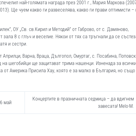
печелил най-голямата награда през 2001 г., Мария Маркова (2007
013). Ще чуем какво ги развеселява, какво ги прави оптимисти –
лек”, ОУ „Св. св.Кирил и Методий” от Габрово, от с. Дамяново,
т зала 8 с глъч и веселие. Някои от тях са тръгнали да се състе
атя и сестри.
 Априлци, Варна, Враца, Дългопол, Омуртаг, с. Посабина, Поповск
ад на шегобийци ще защитават трима нашенци. Изненада за всичк
 от Америка Присила Хау, която е за малко в България, но също
Концертите в празничната седмица – да вдигнем
16 май
завесата! Мelo-M.