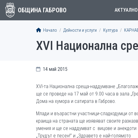
ОБЩИНА ГАБРОВО
АКТУАЛНО
Начало
Дейности и услуги
Култура
КАРНА
XVI Национална ср
14 май 2015
XVI-та Национална среща-наддумване „Благолаж
ще се проведе на 17 май от 9.00 часа в зала „Гр
Дома на хумора и сатирата в Габрово.
Млади и възрастни участници-сладкодумци от в
краища на страната ще изявяват своите разказ
умения и ще се наддумват с вицове и анекдоти 
„Трудът е песен!” и „Здравето е най-голямото