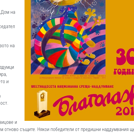
„Дом на
седател
вото на
кодумци
ира,
то и
а
ост.
вицове и
дим отново същите. Някои победители от предишни наддумвания щ