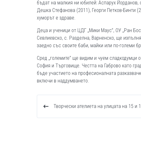
бъдат на малкия ни юбилей: Аспарух Йорданов, с
Дешка Стефанова (2011), Георги Петков-Бинти (2
хуморът е здраве.
Деца и ученици от ЦДГ „Мики Маус”, ОУ „Ран Боси
Севлиевско, с. Разделна, Варненско, ще изпълня
заедно със своите баби, майки или по-големи бр
Сред „големите” ще видим и чуем сладкодумци от
София и Търговище. Честта на Габрово като гр
бъде участието на професионалната разказвачка
включи в наддумването.
Творчески ателиета на улицата на 15 и 