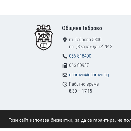
Footer
Община Габрово
гр. Габрово 5300
пл. „Възраждане“ № 3
066 818400
066 809371
gabrovo@gabrovo.bg
Работно време
8:30 – 17:15
Този сайт използва бисквитки, за да се гарантира, че 
© 2009–2026 Община Габрово. Всички права зап