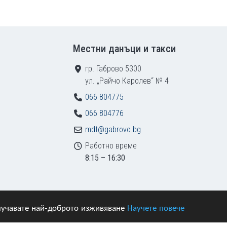
Местни данъци и такси
гр. Габрово 5300
ул. „Райчо Каролев“ № 4
066 804775
066 804776
mdt@gabrovo.bg
Работно време
8:15 – 16:30
получавате най-доброто изживяване
Научете повече
азени.