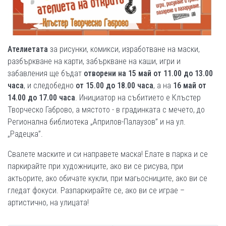
Ателиета
та
за рисунки, комикси, изработване на маски,
разбъркване на карти, забъркване на каши, игри и
забавления ще бъдат
отворени на 15 май от 11.00 до 13.00
часа
, и следобедно
от
15.00 до 18.00 часа
, а на
16 май от
14.00 до 17.00 часа
. Инициатор на събитието е Клъстер
Творческо Габрово, а мястото - в градинката с мечето, до
Регионална библиотека „Априлов-Палаузов” и на ул.
„Радецка”.
Свалете маските и си направете маска! Елате в парка и се
паркирайте при художниците, ако ви се рисува, при
актьорите, ако обичате кукли, при магьосниците, ако ви се
гледат фокуси. Разпаркирайте се, ако ви се играе –
артистично, на улицата!