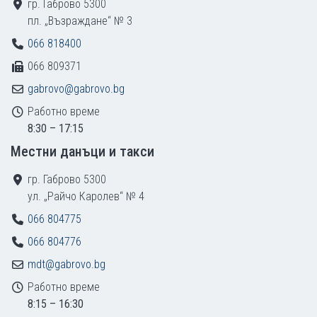
гр. Габрово 5300
пл. „Възраждане“ № 3
066 818400
066 809371
gabrovo@gabrovo.bg
Работно време
8:30 – 17:15
Местни данъци и такси
гр. Габрово 5300
ул. „Райчо Каролев“ № 4
066 804775
066 804776
mdt@gabrovo.bg
Работно време
8:15 – 16:30