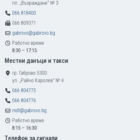
пл. „Възраждане“ № 3
066 818400
066 809371
gabrovo@gabrovo.bg
Работно време
8:30 – 17:15
Местни данъци и такси
гр. Габрово 5300
ул. „Райчо Каролев“ № 4
066 804775
066 804776
mdt@gabrovo.bg
Работно време
8:15 – 16:30
Tелефон за сигнали