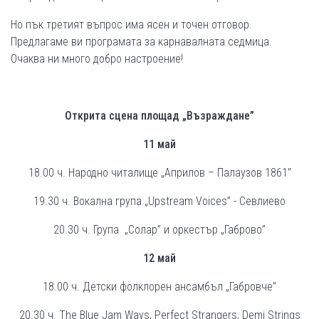
Но пък третият въпрос има ясен и точен отговор.
Предлагаме ви програмата за карнавалната седмица.
Очаква ни много добро настроение!
О
ткрита сцена
площад
„Възраждане”
11 май
18.00 ч. Народно читалище „Априлов – Палаузов 1861”
19.30 ч. Вокална група „Upstream Voices” - Севлиево
20.30 ч. Група „Солар” и оркестър „Габрово”
12 май
18.00 ч. Детски фолклорен ансамбъл „Габровче”
20.30 ч. The Blue Jam Ways, Perfect Strangers, Demi Strings