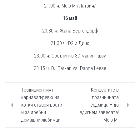
21.00 ч. Melo-M /Латвия/
16 май
20.30 ч. Жана Бергендорф
21.30 ч. D2 и Дичо
23.00 ч. Светлинно 3D мапинг шоу
23.15 ч. DJ Tarkan vs. Danna Leese
Традиционният
Концертите в
карнавал-ревю на
празничната
котки отваря врати
седмица – да
и за дребни
вдигнем завесата!
домашни любимци
Мelo-M.