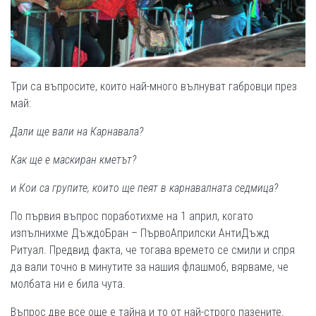
Три са въпросите, които най-много вълнуват габровци през
май:
Дали ще вали на Карнавала?
Как ще е маскиран кметът?
и
Кои са групите, които ще пеят в карнавалната седмица?
По първия въпрос поработихме на 1 април, когато
изпълнихме ДъждоБран – ПървоАприлски АнтиДъжд
Ритуал. Предвид факта, че тогава времето се смили и спря
да вали точно в минутите за нашия флашмоб, вярваме, че
молбата ни е била чута.
Въпрос две все още е тайна и то от най-строго пазените.