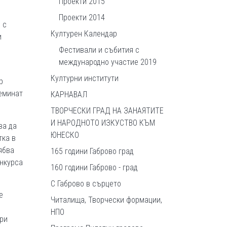
Проекти 2015
Проекти 2014
 с
Културен Календар
и
Фестивали и събития с
международно участие 2019
Културни институти
р
реминат
КАРНАВАЛ
ТВОРЧЕСКИ ГРАД НА ЗАНАЯТИТЕ
И НАРОДНОТО ИЗКУСТВО КЪМ
ва да
ЮНЕСКО
тка в
ябва
165 години Габрово град
онкурса
160 години Габрово - град
С Габрово в сърцето
е
Читалища, Творчески формации,
НПО
ри