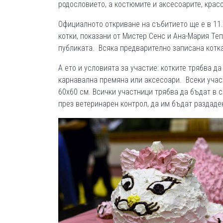
родословието, а костюмите и аксесоарите, крас
Официалното откриване на събитието ще е в 11.
котки, показани от Мистер Сенс и Ана-Мария Те
публиката. Всяка предварително записана котк
А ето и условията за участие: котките трябва д
карнавална премяна или аксесоари. Всеки участ
60х60 см. Всички участници трябва да бъдат в сп
през ветеринарен контрол, да им бъдат раздаден