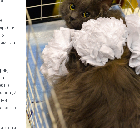
ия
е
 дребни
та,
няма да
рии,
дат
добър
слова „И
шни
а когото
и котки.