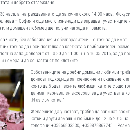
отата и доброто отглеждане.
30 часа, а награждаването ще започне около 14.00 часа. Фокуси
пелиева – София и още много изненади ще зарадват участниците 
а или домашен любимец ще получи награда и грамота.
а са чисти, без заболявания и обезпаразитени. Те трябва да имат
ник трябва да носи постелка за клетката с приблизителен разме
ортна зала „Орловец” от 10.30 до 11.00 ч. на 16.05.2015, за да п
и номера и да се настанят по клетките.
Собствениците на дребни домашни любимци тряб
донесат подходяща за пренасяне и показване кле
която да бъдат техните любимци, като те също тр
да имат карнавален аксесоар, за да участват в к
„И аз съм котка!“
Желаещите да участват, трябва да запишат своит
котки и други домашни любимци до 12.05.2015 на
телефони: +35966803330, +359878867745 – Розма