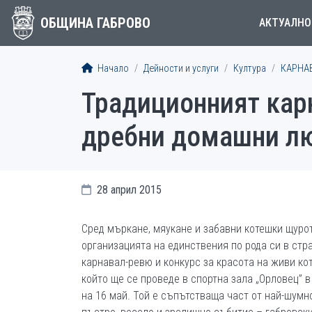
ОБЩИНА ГАБРОВО
АКТУАЛНО
Начало
Дейности и услуги
Култура
КАРНА
Традиционният карн
дребни домашни л
28 април 2015
Сред мъркане, мяукане и забавни котешки щуро
организацията на единствения по рода си в стр
карнавал-ревю и конкурс за красота на живи кот
който ще се проведе в спортна зала „Орловец” в
на 16 май. Той е съпътстваща част от най-шумн