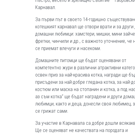
пъстро, весело и зрелищно събитие – габровск
Карнавал.
За първи път в своето 14-годишно съществуван
котешкият карнавал ще отвори врати и за други
домашни любимци: хамстери, мишки, мини зайче
фретки, чинчили и др., с важното уточнение, че 
се приемат влечуги и насекоми.
Домашните питомци ще бъдат оценявани от
компетентно жури в различни атрактивни катего
освен приз за най-красива котка, награди ще бъ
присъдени за най-добре гледана котка, за най-
костюм или маска на стопанин и котка, а под на
аз съм котка“ ще бъдат наградени и други дома
любимци, както и деца, донесли своя любимец, з
се грижат сами.
За участие в Карнавала са добре дошли всякакв
Ще се оценяват не качествата на породата и