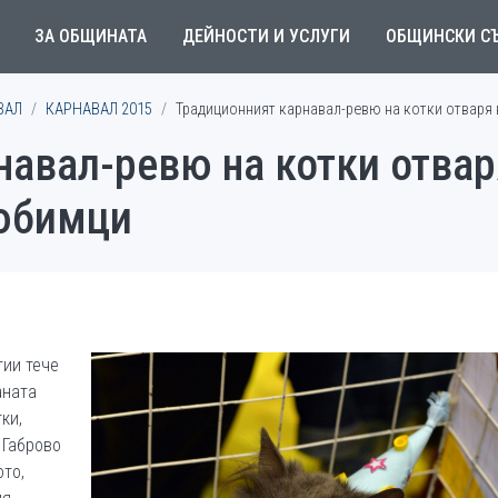
ЗА ОБЩИНАТА
ДЕЙНОСТИ И УСЛУГИ
ОБЩИНСКИ С
ВАЛ
КАРНАВАЛ 2015
Традиционният карнавал-ревю на котки отваря
авал-ревю на котки отваря
юбимци
тии тече
аната
ки,
 Габрово
ото,