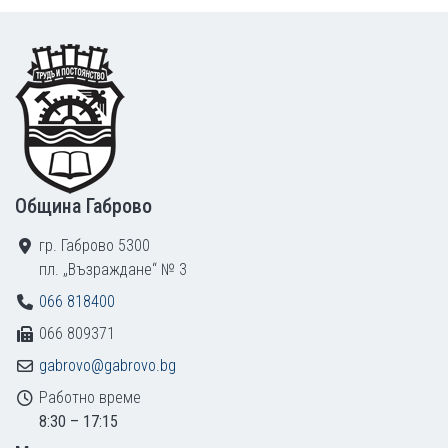
Footer
Община Габрово
гр. Габрово 5300
пл. „Възраждане“ № 3
066 818400
066 809371
gabrovo@gabrovo.bg
Работно време
8:30 – 17:15