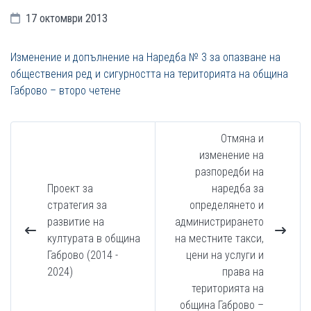
17 октомври 2013
Изменение и допълнение на Наредба № 3 за опазване на
обществения ред и сигурността на територията на община
Габрово – второ четене
Отмяна и
изменение на
разпоредби на
Проект за
наредба за
стратегия за
определянето и
развитие на
администрирането
културата в община
на местните такси,
Габрово (2014 -
цени на услуги и
2024)
права на
територията на
община Габрово –