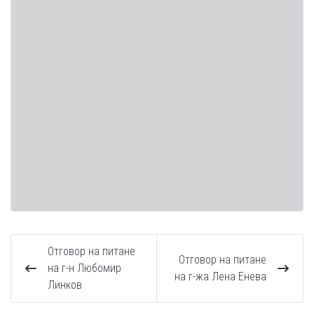
Отговор на питане
Отговор на питане
на г-н Любомир
на г-жа Лена Енева
Линков