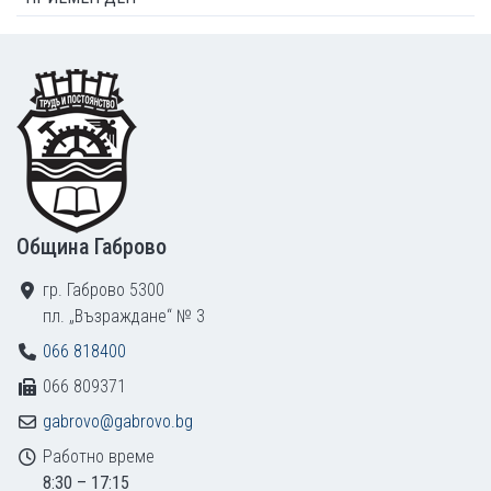
Footer
Община Габрово
гр. Габрово 5300
пл. „Възраждане“ № 3
066 818400
066 809371
gabrovo@gabrovo.bg
Работно време
8:30 – 17:15