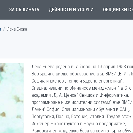
ЗА ОБЩИНАТА
ДЕЙНОСТИ И УСЛУГИ
ОБЩИНСКИ С
и
Лена Енева
Лена Енева родена в Габрово на 13 април 1958 год
Завършила висше образование във ВМЕИ „В. И. Л
София, инженер „Топло и ядрена енергетика”.
Специализации по „Финансов мениджмънт” в Сто
академия „Д. А. Ценов” Свищов и „Информатика,
програмиране и изчислителни системи” във ВМЕИ „
Ленин” София. Специализирани обучения в САЩ,
Португалия, Полша, Естония, Италия. Трудов стаж:
Инженер – конструктор в Научно предприятие,
Ръководител младежка база за компютърни обуче