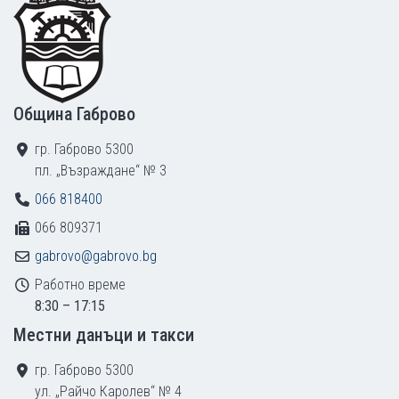
Община Габрово
гр. Габрово 5300
пл. „Възраждане“ № 3
066 818400
066 809371
gabrovo@gabrovo.bg
Работно време
8:30 – 17:15
Местни данъци и такси
гр. Габрово 5300
ул. „Райчо Каролев“ № 4