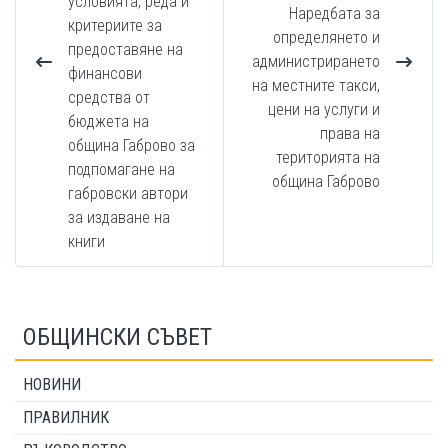
условията, реда и
Наредбата за
критериите за
определянето и
предоставяне на
администрирането
финансови
на местните такси,
средства от
цени на услуги и
бюджета на
права на
община Габрово за
територията на
подпомагане на
община Габрово
габровски автори
за издаване на
книги
ОБЩИНСКИ СЪВЕТ
НОВИНИ
ПРАВИЛНИК