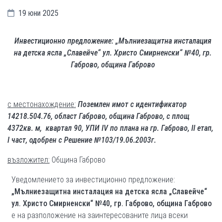
19 юни 2025
Инвестиционно предложение: „Мълниезащитна инсталация
на детска ясла „Славейче“ ул. Христо Смирненски“ №40, гр.
Габрово, община Габрово
с местонахождение:
Поземлен имот с идентификатор
14218.504.76, област Габрово, община Габрово, с площ
4372кв. м, квартал 90, УПИ IV по плана на гр. Габрово, II етап,
I част, одобрен с Решение №103/19.06.2003г.
възложител:
Община Габрово
Уведомлението за инвестиционно предложение:
„Мълниезащитна инсталация на детска ясла „Славейче“
ул. Христо Смирненски“ №40, гр. Габрово, община Габрово
е на разположение на заинтересованите лица всеки