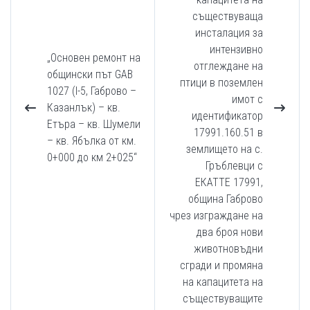
съществуваща
инсталация за
интензивно
„Основен ремонт на
отглеждане на
общински път GAB
птици в поземлен
1027 (I-5, Габрово –
имот с
Казанлък) – кв.
идентификатор
Етъра – кв. Шумели
17991.160.51 в
– кв. Ябълка от км.
землището на с.
0+000 до км 2+025“
Гръблевци с
ЕКАТТЕ 17991,
община Габрово
чрез изграждане на
два броя нови
животновъдни
сгради и промяна
на капацитета на
съществуващите