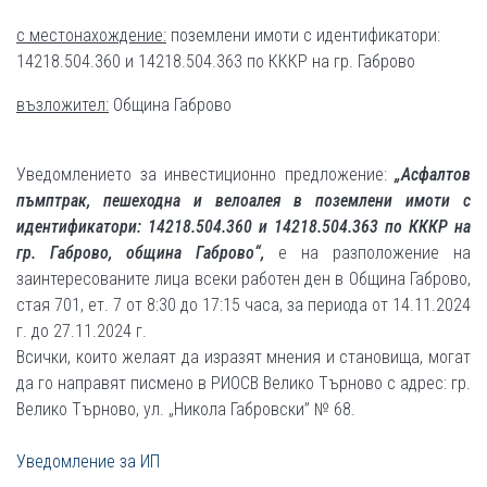
с местонахождение:
поземлени имоти с идентификатори:
14218.504.360 и 14218.504.363 по КККР на гр. Габрово
възложител:
Община Габрово
Уведомлението за инвестиционно предложение:
„Асфалтов
пъмптрак, пешеходна и велоалея в поземлени имоти с
идентификатори: 14218.504.360 и 14218.504.363 по КККР на
гр. Габрово, община Габрово“
,
е на разположение на
заинтересованите лица всеки работен ден в Община Габрово,
стая 701, ет. 7 от 8:30 до 17:15 часа, за периода от 14.11.2024
г. до 27.11.2024 г.
Всички, които желаят да изразят мнения и становища, могат
да го направят писмено в РИОСВ Велико Търново с адрес: гр.
Велико Търново, ул. „Никола Габровски” № 68.
Уведомление за ИП