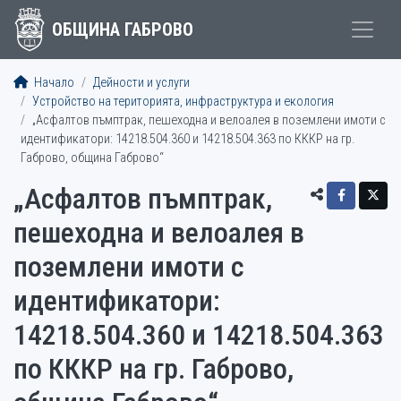
ОБЩИНА ГАБРОВО
Начало
Дейности и услуги
Устройство на територията, инфраструктура и екология
„Асфалтов пъмптрак, пешеходна и велоалея в поземлени имоти с
идентификатори: 14218.504.360 и 14218.504.363 по КККР на гр.
Габрово, община Габрово“
„Асфалтов пъмптрак,
пешеходна и велоалея в
поземлени имоти с
идентификатори:
14218.504.360 и 14218.504.363
по КККР на гр. Габрово,