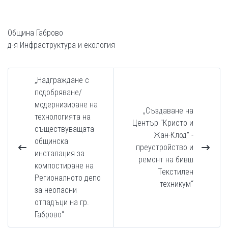
Община Габрово
д-я Инфраструктура и екология
„Надграждане с
подобряване/
модернизиране на
„Създаване на
технологията на
Център "Кристо и
съществуващата
Жан-Клод" -
общинска
преустройство и
инсталация за
ремонт на бивш
компостиране на
Текстилен
Регионалното депо
техникум“
за неопасни
отпадъци на гр.
Габрово“