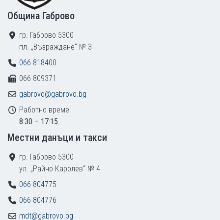
Община Габрово
гр. Габрово 5300
пл. „Възраждане“ № 3
066 818400
066 809371
gabrovo@gabrovo.bg
Работно време
8:30 – 17:15
Местни данъци и такси
гр. Габрово 5300
ул. „Райчо Каролев“ № 4
066 804775
066 804776
mdt@gabrovo.bg