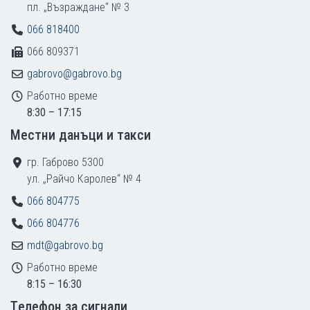
пл. „Възраждане“ № 3
066 818400
066 809371
gabrovo@gabrovo.bg
Работно време
8:30 – 17:15
Местни данъци и такси
гр. Габрово 5300
ул. „Райчо Каролев“ № 4
066 804775
066 804776
mdt@gabrovo.bg
Работно време
8:15 – 16:30
Tелефон за сигнали