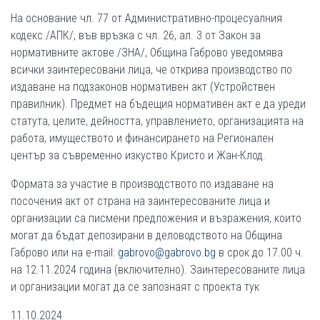
На основание чл. 77 от Административно-процесуалния
кодекс /АПК/, във връзка с чл. 26, ал. 3 от Закон за
нормативните актове /ЗНА/, Община Габрово уведомява
всички заинтересовани лица, че открива производство по
издаване на подзаконов нормативен акт (Устройствен
правилник). Предмет на бъдещия нормативен акт е да уреди
статута, целите, дейността, управлението, организацията на
работа, имуществото и финансирането на Регионален
център за съвременно изкуство Кристо и Жан-Клод.
Формата за участие в производството по издаване на
посочения акт от страна на заинтересованите лица и
организации са писмени предложения и възражения, които
могат да бъдат депозирани в деловодството на Община
Габрово или на e-mail:
gabrovo@gabrovo.bg
в срок до 17.00 ч.
на 12.11.2024 година (включително). Заинтересованите лица
и организации могат да се запознаят с проекта тук
11.10.2024